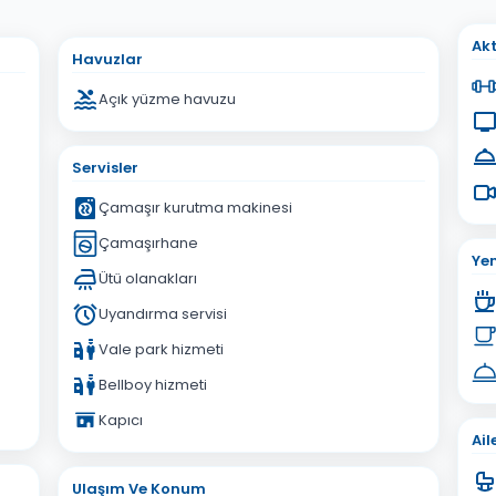
sta Adresiniz
Akt
Havuzlar
Açık yüzme havuzu
Servisler
İptal
Gönder
Çamaşır kurutma makinesi
Çamaşırhane
Ye
Ütü olanakları
Uyandırma servisi
Vale park hizmeti
Bellboy hizmeti
Kapıcı
Ail
Ulaşım Ve Konum