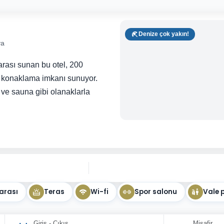
Denize çok yakın!
ya
rası sunan bu otel, 200
ir konaklama imkanı sunuyor.
ve sauna gibi olanaklarla
arası
Teras
Wi-fi
Spor salonu
Vale 
Giriş - Çıkış
Misafir