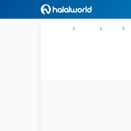
Ana Sayfa
Malezya
Perak