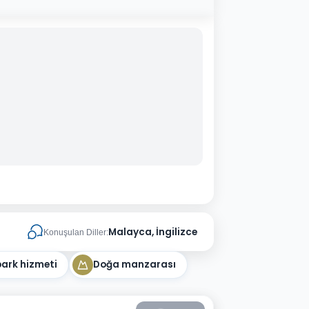
Malayca, İngilizce
Konuşulan Diller:
park hizmeti
Doğa manzarası