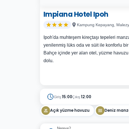
Impiana Hotel Ipoh
Kampung Kepayang, Malez
Ipoh'da muhteşem kireçtaşı tepeleri manza
yenilenmiş lüks oda ve süit ile konforlu b
Bahçe içinde yer alan otel, yüzme havuzu 
dolu.
15:00
12:00
Giriş:
Çıkış:
Açık yüzme havuzu
Deniz manz
Nereye?