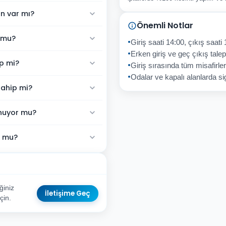
n var mı?
Önemli Notlar
 mu?
Giriş saati 14:00, çıkış saati 
Erken giriş ve geç çıkış talepl
p mi?
Giriş sırasında tüm misafirler
Odalar ve kapalı alanlarda sig
sahip mi?
unuyor mu?
r mu?
ğiniz
İletişime Geç
çin.