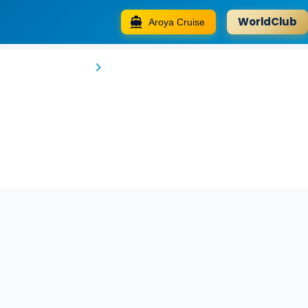
WorldClub
Aroya Cruise
Impiana Hotel Ipoh
Kampung Kepayang