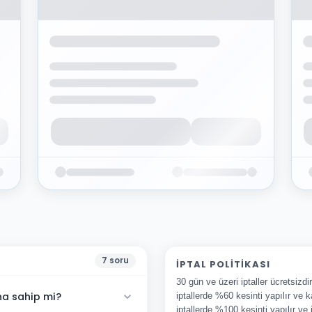
7
soru
İPTAL POLITIKASI
30 gün ve üzeri iptaller ücretsizd
na sahip mi?
iptallerde %60 kesinti yapılır ve k
iptallerde %100 kesinti yapılır ve