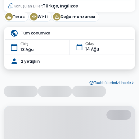
Türkçe, İngilizce
Konuşulan Diller:
Teras
Wi-fi
Doğa manzarası
Tüm konumlar
Çıkış
Giriş
14 Ağu
13 Ağu
2 yetişkin
Taahhütlerimizi İncele