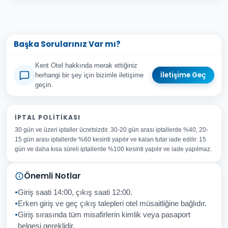
Başka Sorularınız Var mı?
Kent Otel hakkında merak ettiğiniz
İletişime Geç
herhangi bir şey için bizimle iletişime
geçin.
Adınız Soyadınız
İPTAL POLITIKASI
30 gün ve üzeri iptaller ücretsizdir. 30-20 gün arası iptallerde %40, 20-
E-posta Adresiniz
15 gün arası iptallerde %60 kesinti yapılır ve kalan tutar iade edilir. 15
Konu
gün ve daha kısa süreli iptallerde %100 kesinti yapılır ve iade yapılmaz.
Sorunuz
Önemli Notlar
Giriş saati 14:00, çıkış saati 12:00.
Erken giriş ve geç çıkış talepleri otel müsaitliğine bağlıdır.
Giriş sırasında tüm misafirlerin kimlik veya pasaport
İptal
Gönder
belgesi gereklidir.