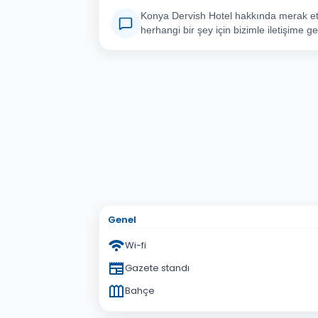
Konya Dervish Hotel hakkında merak ett
herhangi bir şey için bizimle iletişime ge
Adınız Soyadınız
E-po
Konu
Sorunuz
Genel
Wi-fi
Gazete standı
Bahçe