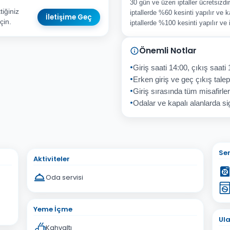
30 gün ve üzeri iptaller ücretsizd
iğiniz
iptallerde %60 kesinti yapılır ve k
İletişime Geç
çin.
iptallerde %100 kesinti yapılır ve
Önemli Notlar
sta Adresiniz
Giriş saati 14:00, çıkış saati 
Erken giriş ve geç çıkış talepl
Giriş sırasında tüm misafirler
Odalar ve kapalı alanlarda sig
İptal
Gönder
Ser
Aktiviteler
Oda servisi
Yeme İçme
Ul
Kahvaltı