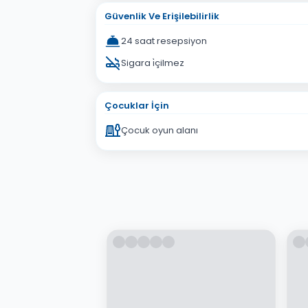
Güvenlik Ve Erişilebilirlik
24 saat resepsiyon
Sigara i̇çilmez
Çocuklar İçin
Çocuk oyun alanı