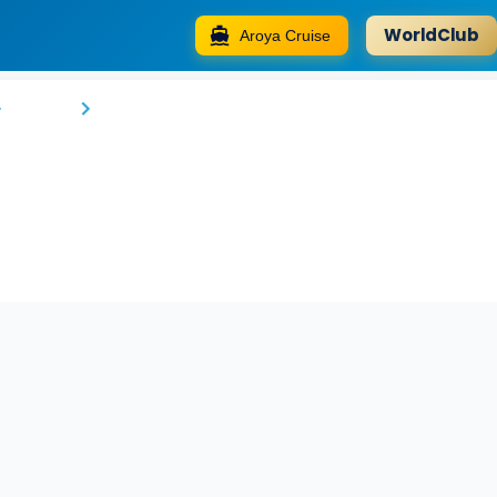
WorldClub
Aroya Cruise
Konya Dervish Hotel
Konya