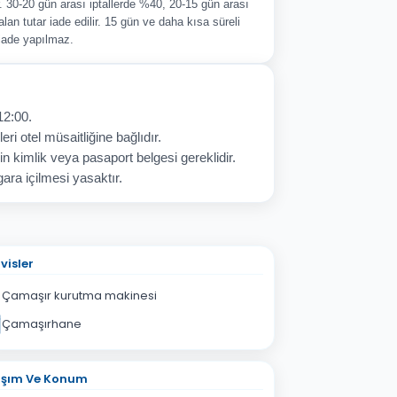
ir. 30-20 gün arası iptallerde %40, 20-15 gün arası
alan tutar iade edilir. 15 gün ve daha kısa süreli
 iade yapılmaz.
12:00.
eri otel müsaitliğine bağlıdır.
in kimlik veya pasaport belgesi gereklidir.
ara içilmesi yasaktır.
visler
Çamaşır kurutma makinesi
Çamaşırhane
aşım Ve Konum