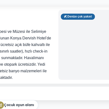
Denize çok yakın!
esi ve Müzesi ile Selimiye
ulunan Konya Dervish Hotel'de
cretsiz açık büfe kahvaltı ile
ınırlı saatler), hızlı check-in
i sunmaktadır. Havalimanı
ve otopark ücretsizdir. Yedi
retsiz banyo malzemeleri ile
aktadır.
Çocuk oyun alanı