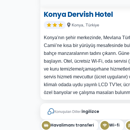
Konya Dervish Hotel
Konya, Türkiye
Konya'nın şehir merkezinde, Mevlana Türb
Camii'ne kısa bir yürüyüş mesafesinde b
bahçe manzaralarının tadını çıkarın. Güne ü
başlayın. Otel, ücretsiz Wi-Fi, oda servisi (s
ve kuru temizleme/çamaşırhane hizmetler
servis hizmeti mevcuttur (ücret uygulanır) 
klimalı odada uydu yayınlı LCD TV'ler, üc
özel banyolar ve çalışma masaları bulunm
İngilizce
Konuşulan Diller:
Havalimanı transferi
Wi-fi