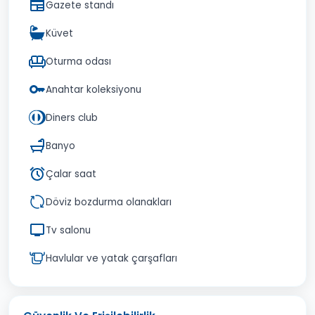
Gazete standı
Küvet
Oturma odası
Anahtar koleksiyonu
Diners club
Banyo
Çalar saat
Döviz bozdurma olanakları
Tv salonu
Havlular ve yatak çarşafları