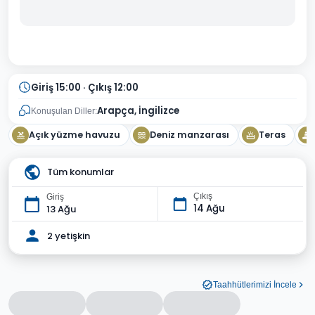
Giriş 15:00 · Çıkış 12:00
Arapça, İngilizce
Konuşulan Diller:
Açık yüzme havuzu
Deniz manzarası
Teras
Tüm konumlar
Çıkış
Giriş
14 Ağu
13 Ağu
2 yetişkin
Taahhütlerimizi İncele