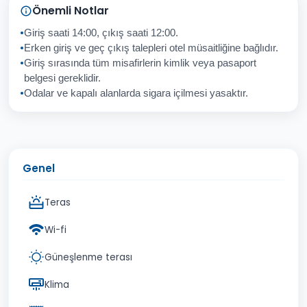
Sorunuz
Önemli Notlar
Giriş saati 14:00, çıkış saati 12:00.
Erken giriş ve geç çıkış talepleri otel müsaitliğine bağlıdır.
Giriş sırasında tüm misafirlerin kimlik veya pasaport
İptal
Gönder
belgesi gereklidir.
Odalar ve kapalı alanlarda sigara içilmesi yasaktır.
Genel
Teras
Wi-fi
Güneşlenme terası
Klima