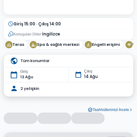
Giriş 15:00 · Çıkış 14:00
İngilizce
Konuşulan Diller:
Teras
Spa & sağlık merkezi
Engelli erişimi
Wi
Tüm konumlar
Çıkış
Giriş
14 Ağu
13 Ağu
2 yetişkin
Taahhütlerimizi İncele