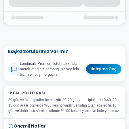
Başka Sorularınız Var mı?
Landmark Premier Hotel hakkında
İletişime Geç
merak ettiğiniz herhangi bir şey için
bizimle iletişime geçin.
Adınız Soyadınız
İPTAL POLITIKASI
30 gün ve üzeri iptaller ücretsizdir. 30-20 gün arası iptallerde %40, 20-
E-posta Adresiniz
15 gün arası iptallerde %60 kesinti yapılır ve kalan tutar iade edilir. 15
Konu
gün ve daha kısa süreli iptallerde %100 kesinti yapılır ve iade yapılmaz.
Sorunuz
Önemli Notlar