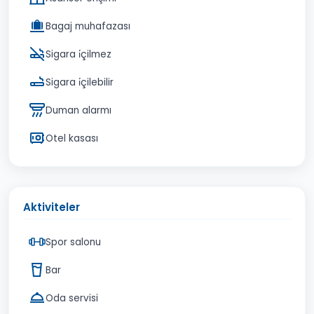
Bagaj muhafazası
Sigara i̇çilmez
Sigara i̇çilebilir
Duman alarmı
Otel kasası
Aktiviteler
Spor salonu
Bar
Oda servisi