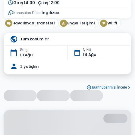
Giriş 14:00 · Çıkış 12:00
İngilizce
Konuşulan Diller:
Havalimanı transferi
Engelli erişimi
Wi-fi
Tüm konumlar
Çıkış
Giriş
14 Ağu
13 Ağu
2 yetişkin
Taahhütlerimizi İncele