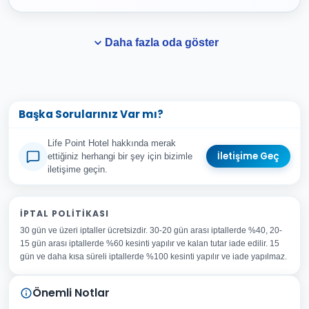
Daha fazla oda göster
Başka Sorularınız Var mı?
Life Point Hotel hakkında merak
İletişime Geç
ettiğiniz herhangi bir şey için bizimle
iletişime geçin.
Adınız Soyadınız
İPTAL POLITIKASI
30 gün ve üzeri iptaller ücretsizdir. 30-20 gün arası iptallerde %40, 20-
E-posta Adresiniz
15 gün arası iptallerde %60 kesinti yapılır ve kalan tutar iade edilir. 15
Konu
gün ve daha kısa süreli iptallerde %100 kesinti yapılır ve iade yapılmaz.
Sorunuz
Önemli Notlar