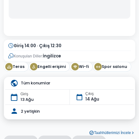
Giriş 14:00 · Çıkış 12:30
İngilizce
Konuşulan Diller:
Teras
Engelli erişimi
Wi-fi
Spor salonu
Tüm konumlar
Çıkış
Giriş
14 Ağu
13 Ağu
2 yetişkin
Taahhütlerimizi İncele