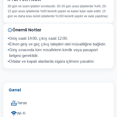
30 gün ve üzeri iptaller ücretsizdir. 30-20 gün arası iptallerde %40, 20-
E-posta Adresiniz
15 gün arası iptallerde %60 kesinti yapılır ve kalan tutar iade edilir. 15
Konu
gün ve daha kısa süreli iptallerde %100 kesinti yapılır ve iade yapılmaz.
Sorunuz
Önemli Notlar
Giriş saati 14:00, çıkış saati 12:00.
Erken giriş ve geç çıkış talepleri otel müsaitliğine bağlıdır.
Giriş sırasında tüm misafirlerin kimlik veya pasaport
İptal
Gönder
belgesi gereklidir.
Odalar ve kapalı alanlarda sigara içilmesi yasaktır.
Genel
Teras
Wi-fi