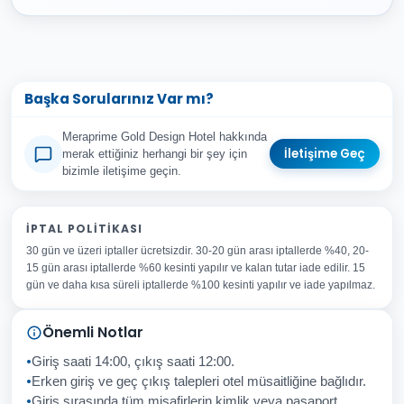
Başka Sorularınız Var mı?
Meraprime Gold Design Hotel hakkında
İletişime Geç
merak ettiğiniz herhangi bir şey için
bizimle iletişime geçin.
Adınız Soyadınız
İPTAL POLITIKASI
30 gün ve üzeri iptaller ücretsizdir. 30-20 gün arası iptallerde %40, 20-
E-posta Adresiniz
15 gün arası iptallerde %60 kesinti yapılır ve kalan tutar iade edilir. 15
Konu
gün ve daha kısa süreli iptallerde %100 kesinti yapılır ve iade yapılmaz.
Sorunuz
Önemli Notlar
Giriş saati 14:00, çıkış saati 12:00.
Erken giriş ve geç çıkış talepleri otel müsaitliğine bağlıdır.
Giriş sırasında tüm misafirlerin kimlik veya pasaport