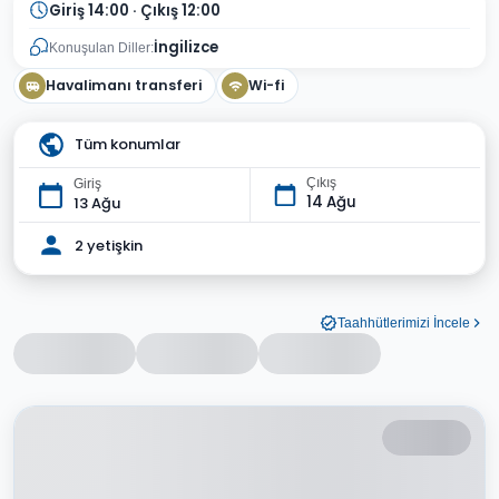
Giriş 14:00 · Çıkış 12:00
İngilizce
Konuşulan Diller:
Havalimanı transferi
Wi-fi
Tüm konumlar
Çıkış
Giriş
14 Ağu
13 Ağu
2 yetişkin
Taahhütlerimizi İncele