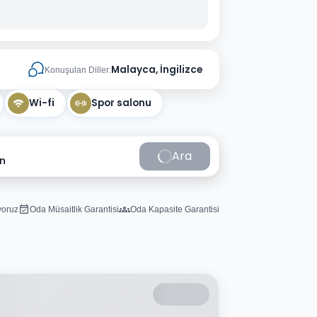
Malayca, İngilizce
Konuşulan Diller:
Wi-fi
Spor salonu
Ara
in
iyoruz
Oda Müsaitlik Garantisi
Oda Kapasite Garantisi