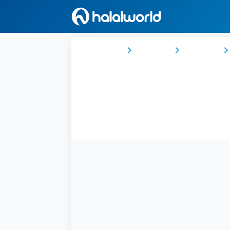
Ana Sayfa
Malezya
Sarawak