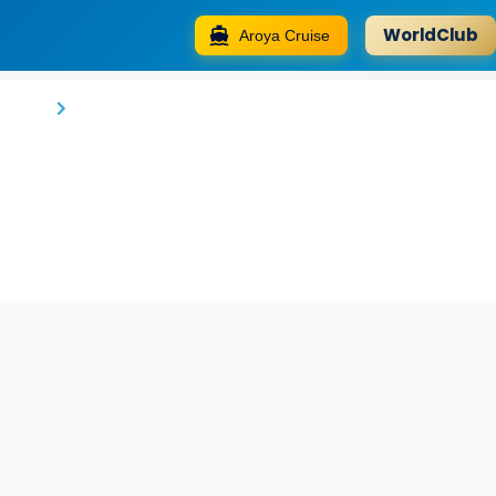
WorldClub
Aroya Cruise
Meritz Hotel
Miri