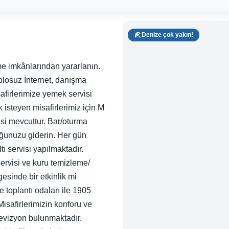
Denize çok yakın!
me imkânlarından yararlanın.
ablosuz İnternet, danışma
safirlerimize yemek servisi
 isteyen misafirlerimiz için M
isi mevcuttur. Bar/oturma
ğunuzu giderin. Her gün
tı servisi yapılmaktadır.
 servisi ve kuru temizleme/
esinde bir etkinlik mi
 toplantı odaları ile 1905
isafirlerimizin konforu ve
levizyon bulunmaktadır.