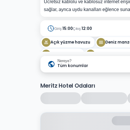
Ücretsiz kablolu ve kablosuz internet eriş
sağlar, ayrıca uydu kanalları eğlence suna
15:00
12:00
Giriş:
Çıkış:
Açık yüzme havuzu
Deniz manz
Oturma odası
Doğa manzarası
Nereye?
Tüm konumlar
Meritz Hotel Odaları