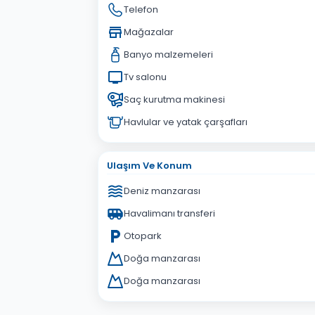
Telefon
Mağazalar
Banyo malzemeleri
Tv salonu
Saç kurutma makinesi
Havlular ve yatak çarşafları
Ulaşım Ve Konum
Deniz manzarası
Havalimanı transferi
Otopark
Doğa manzarası
Doğa manzarası