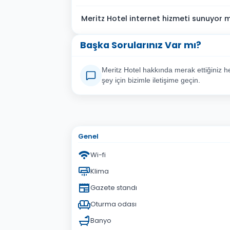
Meritz Hotel internet hizmeti sunuyor 
Başka Sorularınız Var mı?
Meritz Hotel hakkında merak ettiğiniz h
şey için bizimle iletişime geçin.
Adınız Soyadınız
E-po
Konu
Genel
Sorunuz
Wi-fi
Klima
Gazete standı
Oturma odası
Banyo