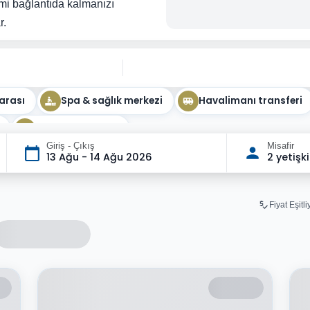
imi bağlantıda kalmanızı
r.
arası
Spa & sağlık merkezi
Havalimanı transferi
Doğa manzarası
Giriş - Çıkış
Misafir
13 Ağu - 14 Ağu 2026
2 yetişk
Fiyat Eşitl