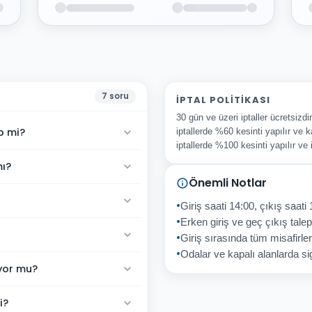
7
soru
İPTAL POLITIKASI
30 gün ve üzeri iptaller ücretsizd
p mi?
iptallerde %60 kesinti yapılır ve k
iptallerde %100 kesinti yapılır ve
mı?
Önemli Notlar
Giriş saati 14:00, çıkış saati 
Erken giriş ve geç çıkış talepl
Giriş sırasında tüm misafirler
Odalar ve kapalı alanlarda sig
ıyor mu?
i?