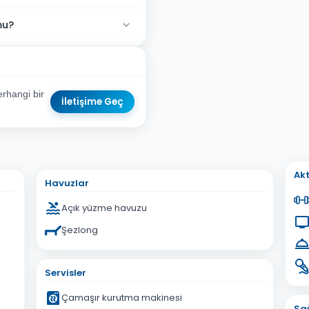
mu?
erhangi bir
İletişime Geç
sta Adresiniz
Akt
Havuzlar
Açık yüzme havuzu
Şezlong
İptal
Gönder
Servisler
Çamaşır kurutma makinesi
Sağ