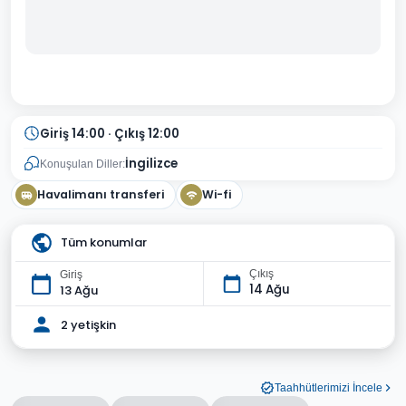
Giriş 14:00 · Çıkış 12:00
İngilizce
Konuşulan Diller:
Havalimanı transferi
Wi-fi
Tüm konumlar
Çıkış
Giriş
14 Ağu
13 Ağu
2 yetişkin
Taahhütlerimizi İncele