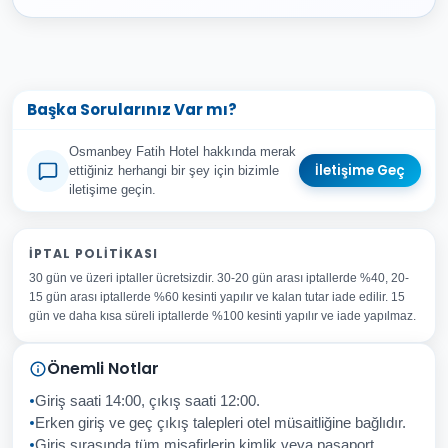
Başka Sorularınız Var mı?
Osmanbey Fatih Hotel hakkında merak
İletişime Geç
ettiğiniz herhangi bir şey için bizimle
iletişime geçin.
Adınız Soyadınız
İPTAL POLITIKASI
30 gün ve üzeri iptaller ücretsizdir. 30-20 gün arası iptallerde %40, 20-
E-posta Adresiniz
15 gün arası iptallerde %60 kesinti yapılır ve kalan tutar iade edilir. 15
Konu
gün ve daha kısa süreli iptallerde %100 kesinti yapılır ve iade yapılmaz.
Sorunuz
Önemli Notlar
Giriş saati 14:00, çıkış saati 12:00.
Erken giriş ve geç çıkış talepleri otel müsaitliğine bağlıdır.
Giriş sırasında tüm misafirlerin kimlik veya pasaport