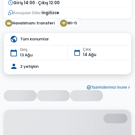
Giriş 14:00 · Çıkış 12:00
İngilizce
Konuşulan Diller:
Havalimanı transferi
Wi-fi
Tüm konumlar
Çıkış
Giriş
14 Ağu
13 Ağu
2 yetişkin
Taahhütlerimizi İncele