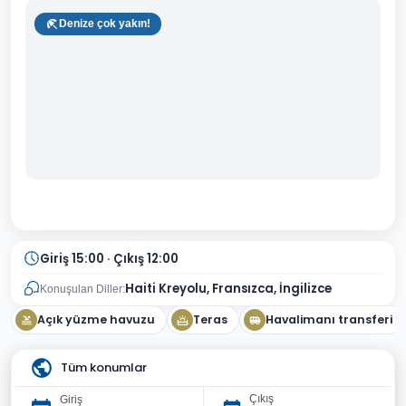
Denize çok yakın!
Giriş 15:00 · Çıkış 12:00
Haiti Kreyolu, Fransızca, İngilizce
Konuşulan Diller:
Açık yüzme havuzu
Teras
Havalimanı transferi
Tüm konumlar
Çıkış
Giriş