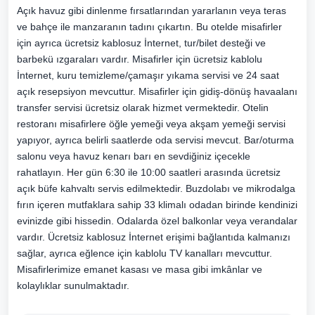
Açık havuz gibi dinlenme fırsatlarından yararlanın veya teras
ve bahçe ile manzaranın tadını çıkartın. Bu otelde misafirler
için ayrıca ücretsiz kablosuz İnternet, tur/bilet desteği ve
barbekü ızgaraları vardır. Misafirler için ücretsiz kablolu
İnternet, kuru temizleme/çamaşır yıkama servisi ve 24 saat
açık resepsiyon mevcuttur. Misafirler için gidiş-dönüş havaalanı
transfer servisi ücretsiz olarak hizmet vermektedir. Otelin
restoranı misafirlere öğle yemeği veya akşam yemeği servisi
yapıyor, ayrıca belirli saatlerde oda servisi mevcut. Bar/oturma
salonu veya havuz kenarı barı en sevdiğiniz içecekle
rahatlayın. Her gün 6:30 ile 10:00 saatleri arasında ücretsiz
açık büfe kahvaltı servis edilmektedir. Buzdolabı ve mikrodalga
fırın içeren mutfaklara sahip 33 klimalı odadan birinde kendinizi
evinizde gibi hissedin. Odalarda özel balkonlar veya verandalar
vardır. Ücretsiz kablosuz İnternet erişimi bağlantıda kalmanızı
sağlar, ayrıca eğlence için kablolu TV kanalları mevcuttur.
Misafirlerimize emanet kasası ve masa gibi imkânlar ve
kolaylıklar sunulmaktadır.