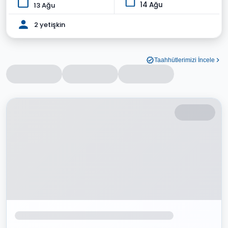
14 Ağu
13 Ağu
2 yetişkin
Taahhütlerimizi İncele