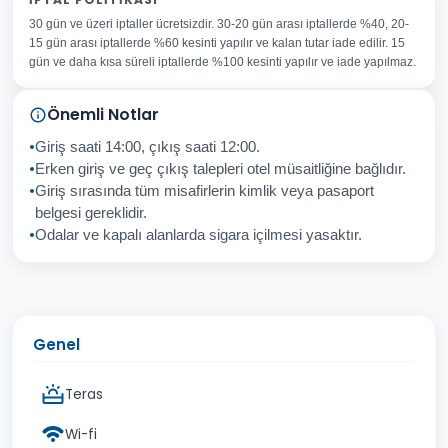
30 gün ve üzeri iptaller ücretsizdir. 30-20 gün arası iptallerde %40, 20-
E-posta Adresiniz
15 gün arası iptallerde %60 kesinti yapılır ve kalan tutar iade edilir. 15
Konu
gün ve daha kısa süreli iptallerde %100 kesinti yapılır ve iade yapılmaz.
Sorunuz
Önemli Notlar
Giriş saati 14:00, çıkış saati 12:00.
Erken giriş ve geç çıkış talepleri otel müsaitliğine bağlıdır.
Giriş sırasında tüm misafirlerin kimlik veya pasaport
İptal
Gönder
belgesi gereklidir.
Odalar ve kapalı alanlarda sigara içilmesi yasaktır.
Genel
Teras
Wi-fi