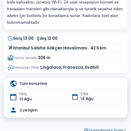
büfe kahvaltısı, ücretsiz Wi-Fi, 24 saat resepsiyon hizmeti ve
havaalanı transferi gibi olanaklarıyla iş ve turistik seyahat eden
aileler için konforlu bir konaklama sunar. Kadınlara özel alan
bulunmamaktadır.
Giriş 13:00 · Çıkış 12:00
Istanbul Sabiha Gökçen Havalimanı · 42.5 km
306 m
Denize mesafe:
Lingalaca, Fransızca, Svahili
Konuşulan Diller:
Tüm konumlar
Çıkış
Giriş
14 Ağu
13 Ağu
2 yetişkin
Taahhütlerimizi İncele