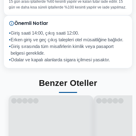
15 gün arası iptallerde %60 kesinti yapılır ve kalan tutar iade edilir. 15
Konu
gün ve daha kısa süreli iptallerde %100 kesinti yapılır ve iade yapılmaz.
Sorunuz
Önemli Notlar
Giriş saati 14:00, çıkış saati 12:00.
Erken giriş ve geç çıkış talepleri otel müsaitliğine bağlıdır.
Giriş sırasında tüm misafirlerin kimlik veya pasaport
İptal
Gönder
belgesi gereklidir.
Odalar ve kapalı alanlarda sigara içilmesi yasaktır.
Benzer Oteller