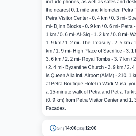
include phones, as well as safes and desk
the nearest 0. 1 mile and kilometer. Petra T
Petra Visitor Center - 0. 4 km / 0. 3 mi- Str
mi- Djinn Blocks - 0. 9 km / 0. 6 mi- Petra 
1 km / 0. 6 mi- Al-Siq - 1. 2 km / 0. 8 mi-
1. 9 km / 1. 2 mi- The Treasury - 2. 5 km /
km / 1. 9 mi- High Place of Sacrifice - 3. 1
3. 6 km / 2. 2 mi- Royal Tombs - 3. 7 km / 
/ 2. 4 mi- Byzantine Church - 3. 9 km / 2. 4
is Queen Alia Intl. Airport (AMM) - 210. 1
at Petra Boutique Hotel in Wadi Musa, you'
a 15-minute walk of Petra and Petra Turkish
(0. 9 km) from Petra Visitor Center and 1. 3
Facades.
14:00
12:00
Giriş:
Çıkış: