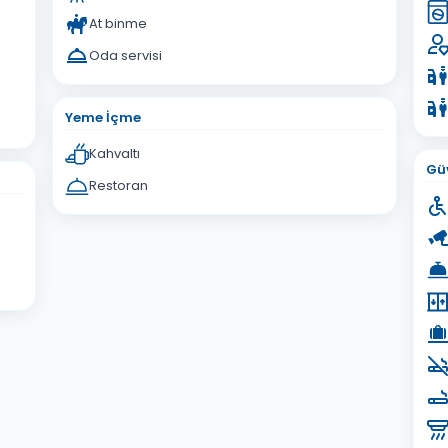
At binme
Oda servisi
Yeme İçme
Kahvaltı
Güv
Restoran