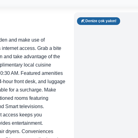
Denize çok yakın!
rden and make use of
internet access. Grab a bite
 in and take advantage of the
plimentary local cuisine
 10:30 AM. Featured amenities
4-hour front desk, and luggage
lable for a surcharge. Make
itioned rooms featuring
nd Smart televisions.
et access keeps you
vides entertainment.
air dryers. Conveniences