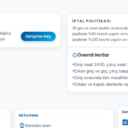
İPTAL POLITIKASI
30 gün ve üzeri iptaller ücretsizd
iğiniz
iptallerde %60 kesinti yapılır ve k
İletişime Geç
çin.
iptallerde %100 kesinti yapılır ve
Önemli Notlar
sta Adresiniz
Giriş saati 14:00, çıkış saati 
Erken giriş ve geç çıkış talepl
Giriş sırasında tüm misafirler
Odalar ve kapalı alanlarda sig
İptal
Gönder
Ser
Aktiviteler
Barbekü alanı