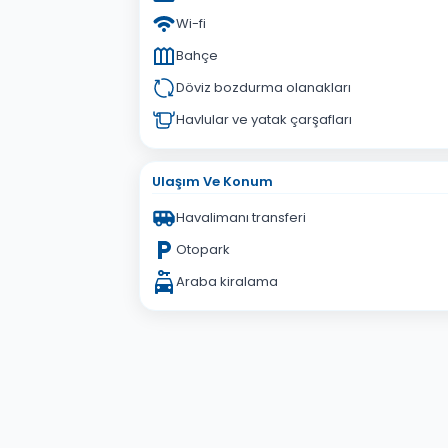
Wi-fi
Bahçe
Döviz bozdurma olanakları
Havlular ve yatak çarşafları
Ulaşım Ve Konum
Havalimanı transferi
Otopark
Araba kiralama