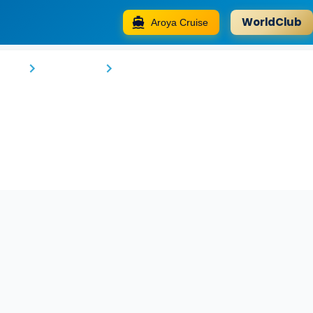
WorldClub
Aroya Cruise
Petra Boutique Hotel
rate
Wadi Musa