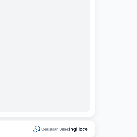
İngilizce
Konuşulan Diller: