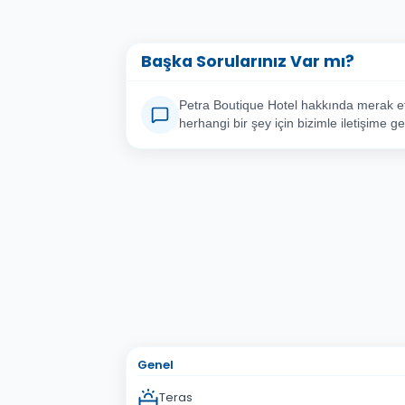
Başka Sorularınız Var mı?
Petra Boutique Hotel hakkında merak ett
herhangi bir şey için bizimle iletişime ge
Adınız Soyadınız
E-po
Konu
Sorunuz
Genel
Teras