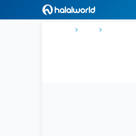
Ana Sayfa
Ürdün
Ma'an Governo