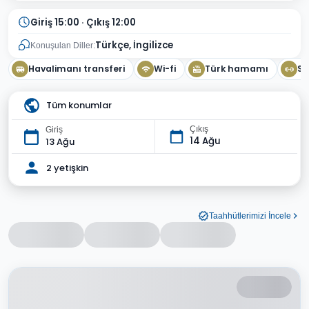
Giriş 15:00 · Çıkış 12:00
Türkçe, İngilizce
Konuşulan Diller:
Havalimanı transferi
Wi-fi
Türk hamamı
Sp
Tüm konumlar
Çıkış
Giriş
14 Ağu
13 Ağu
2 yetişkin
Taahhütlerimizi İncele