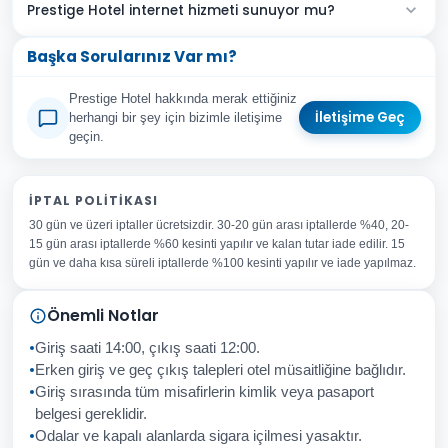
Prestige Hotel internet hizmeti sunuyor mu?
Başka Sorularınız Var mı?
Prestige Hotel hakkında merak ettiğiniz
İletişime Geç
herhangi bir şey için bizimle iletişime
geçin.
Adınız Soyadınız
İPTAL POLITIKASI
30 gün ve üzeri iptaller ücretsizdir. 30-20 gün arası iptallerde %40, 20-
E-posta Adresiniz
15 gün arası iptallerde %60 kesinti yapılır ve kalan tutar iade edilir. 15
Konu
gün ve daha kısa süreli iptallerde %100 kesinti yapılır ve iade yapılmaz.
Sorunuz
Önemli Notlar
Giriş saati 14:00, çıkış saati 12:00.
Erken giriş ve geç çıkış talepleri otel müsaitliğine bağlıdır.
Giriş sırasında tüm misafirlerin kimlik veya pasaport
İptal
Gönder
belgesi gereklidir.
Odalar ve kapalı alanlarda sigara içilmesi yasaktır.