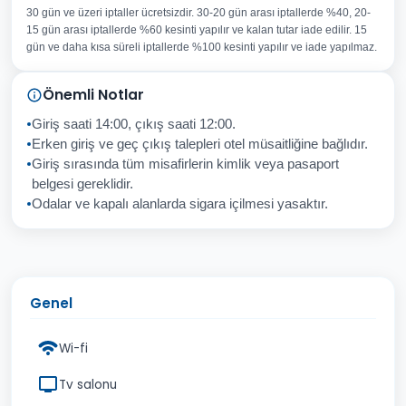
30 gün ve üzeri iptaller ücretsizdir. 30-20 gün arası iptallerde %40, 20-
E-posta Adresiniz
15 gün arası iptallerde %60 kesinti yapılır ve kalan tutar iade edilir. 15
Konu
gün ve daha kısa süreli iptallerde %100 kesinti yapılır ve iade yapılmaz.
Sorunuz
Önemli Notlar
Giriş saati 14:00, çıkış saati 12:00.
Erken giriş ve geç çıkış talepleri otel müsaitliğine bağlıdır.
Giriş sırasında tüm misafirlerin kimlik veya pasaport
İptal
Gönder
belgesi gereklidir.
Odalar ve kapalı alanlarda sigara içilmesi yasaktır.
Genel
Wi-fi
Tv salonu