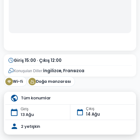
Giriş 15:00 · Çıkış 12:00
İngilizce, Fransızca
Konuşulan Diller:
Wi-fi
Doğa manzarası
Tüm konumlar
Çıkış
Giriş
14 Ağu
13 Ağu
2 yetişkin