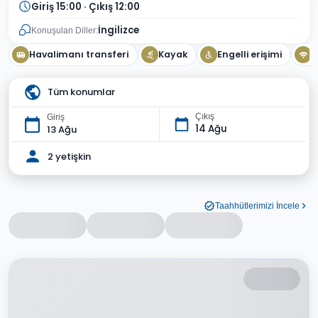
Giriş 15:00 · Çıkış 12:00
İngilizce
Konuşulan Diller:
Havalimanı transferi
Kayak
Engelli erişimi
W
Tüm konumlar
Çıkış
Giriş
14 Ağu
13 Ağu
2 yetişkin
Taahhütlerimizi İncele