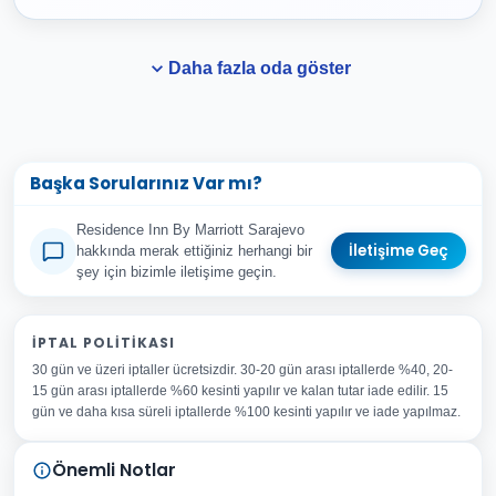
Daha fazla oda göster
Başka Sorularınız Var mı?
Residence Inn By Marriott Sarajevo
İletişime Geç
hakkında merak ettiğiniz herhangi bir
şey için bizimle iletişime geçin.
Adınız Soyadınız
İPTAL POLITIKASI
30 gün ve üzeri iptaller ücretsizdir. 30-20 gün arası iptallerde %40, 20-
E-posta Adresiniz
15 gün arası iptallerde %60 kesinti yapılır ve kalan tutar iade edilir. 15
Konu
gün ve daha kısa süreli iptallerde %100 kesinti yapılır ve iade yapılmaz.
Sorunuz
Önemli Notlar