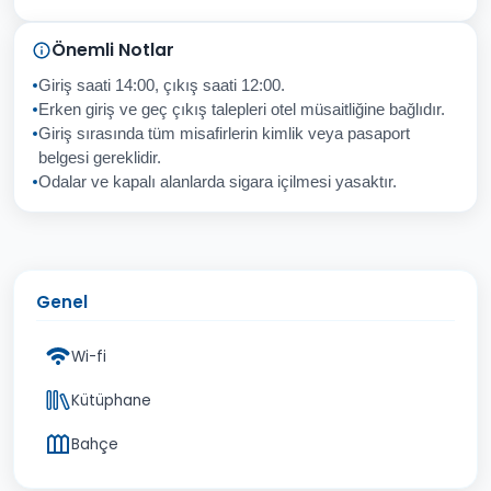
Sorunuz
Önemli Notlar
Giriş saati 14:00, çıkış saati 12:00.
Erken giriş ve geç çıkış talepleri otel müsaitliğine bağlıdır.
Giriş sırasında tüm misafirlerin kimlik veya pasaport
İptal
Gönder
belgesi gereklidir.
Odalar ve kapalı alanlarda sigara içilmesi yasaktır.
Genel
Wi-fi
Kütüphane
Bahçe