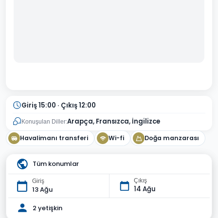
Giriş 15:00 · Çıkış 12:00
Arapça, Fransızca, İngilizce
Konuşulan Diller:
Havalimanı transferi
Wi-fi
Doğa manzarası
Tüm konumlar
Çıkış
Giriş
14 Ağu
13 Ağu
2 yetişkin