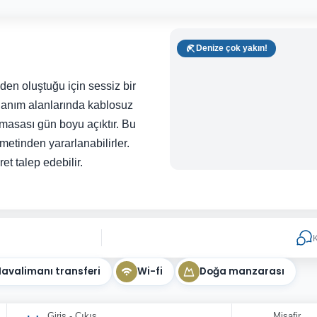
Denize çok yakın!
den oluştuğu için sessiz bir
llanım alanlarında kablosuz
 masası gün boyu açıktır. Bu
metinden yararlanabilirler.
et talep edebilir.
K
avalimanı transferi
Wi-fi
Doğa manzarası
Giriş - Çıkış
Misafir