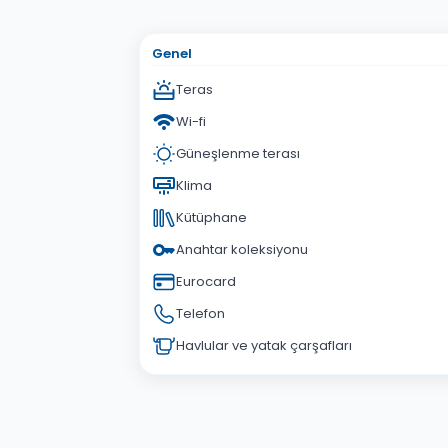
Adınız Soyadınız
E-po
Konu
Genel
Sorunuz
Teras
Wi-fi
Güneşlenme terası
Klima
Kütüphane
Anahtar koleksiyonu
Eurocard
Telefon
Havlular ve yatak çarşafları