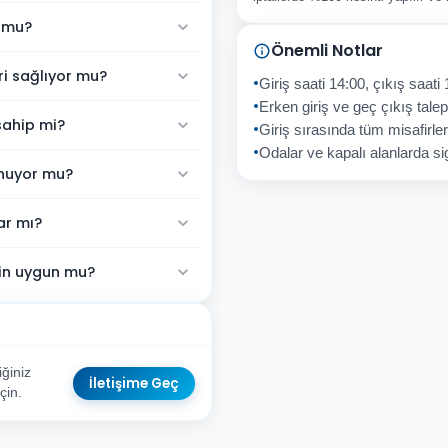
r mu?
Önemli Notlar
ri sağlıyor mu?
Giriş saati 14:00, çıkış saati 
Erken giriş ve geç çıkış talepl
sahip mi?
Giriş sırasında tüm misafirler
Odalar ve kapalı alanlarda sig
unuyor mu?
ar mı?
için uygun mu?
ğiniz
İletişime Geç
çin.