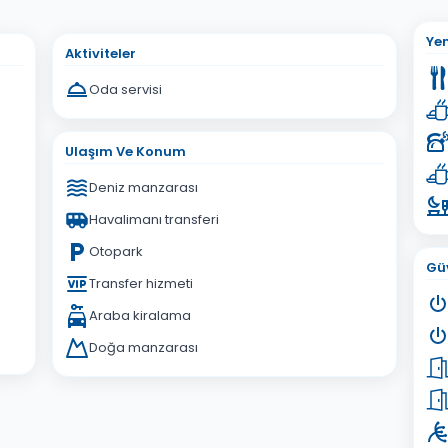
sta Adresiniz
Ye
Aktiviteler
Oda servisi
Ulaşım Ve Konum
İptal
Gönder
Deniz manzarası
Havalimanı transferi
Otopark
Güv
Transfer hizmeti
Araba kiralama
Doğa manzarası