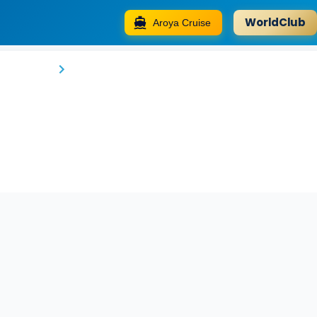
WorldClub
Aroya Cruise
Riad Villa Sidi Baba
Marakeş