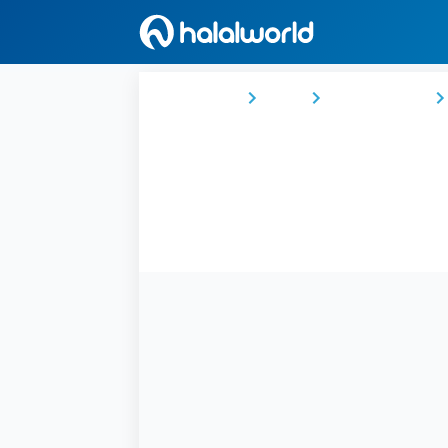
Ana Sayfa
Fas
Marakeş-Safi