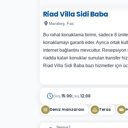
Riad Villa Sidi Baba
Marakeş, Fas
Bu rahat konaklama birimi, sadece 8 ünite
konaklamayı garanti eder. Ayrıca ortak ku
internet bağlantısı mevcuttur. Resepsiyon
riadda kalan konuklar sunulan transfer hiz
Riad Villa Sidi Baba bazı hizmetler için ücr
15:00
12:00
Giriş:
Çıkış:
Deniz manzarası
Teras
H
Nereye?