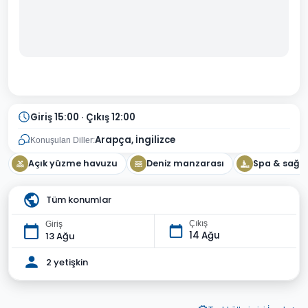
Giriş 15:00 · Çıkış 12:00
Arapça, İngilizce
Konuşulan Diller:
Açık yüzme havuzu
Deniz manzarası
Spa & sağlı
Tüm konumlar
Çıkış
Giriş
14 Ağu
13 Ağu
2 yetişkin