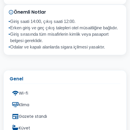
Sorunuz
Önemli Notlar
Giriş saati 14:00, çıkış saati 12:00.
Erken giriş ve geç çıkış talepleri otel müsaitliğine bağlıdır.
Giriş sırasında tüm misafirlerin kimlik veya pasaport
İptal
Gönder
belgesi gereklidir.
Odalar ve kapalı alanlarda sigara içilmesi yasaktır.
Genel
Wi-fi
Klima
Gazete standı
Küvet