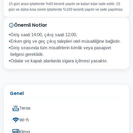
E-posta Adresiniz
15 gün arası iptallerde %60 kesinti yapılır ve kalan tutar iade edilir. 15
Konu
gün ve daha kısa süreli iptallerde %100 kesinti yapılır ve iade yapılmaz.
Sorunuz
Önemli Notlar
Giriş saati 14:00, çıkış saati 12:00.
Erken giriş ve geç çıkış talepleri otel müsaitliğine bağlıdır.
Giriş sırasında tüm misafirlerin kimlik veya pasaport
İptal
Gönder
belgesi gereklidir.
Odalar ve kapalı alanlarda sigara içilmesi yasaktır.
Genel
Teras
Wi-fi
Klima