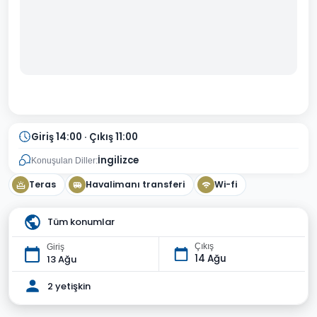
Giriş 14:00 · Çıkış 11:00
İngilizce
Konuşulan Diller:
Teras
Havalimanı transferi
Wi-fi
Tüm konumlar
Çıkış
Giriş
14 Ağu
13 Ağu
2 yetişkin