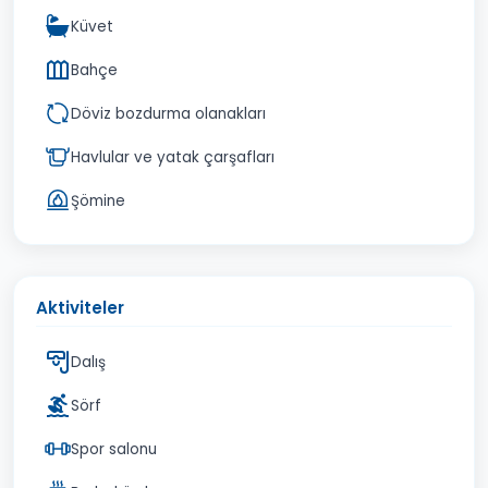
Küvet
Bahçe
Döviz bozdurma olanakları
Havlular ve yatak çarşafları
Şömine
Aktiviteler
Dalış
Sörf
Spor salonu