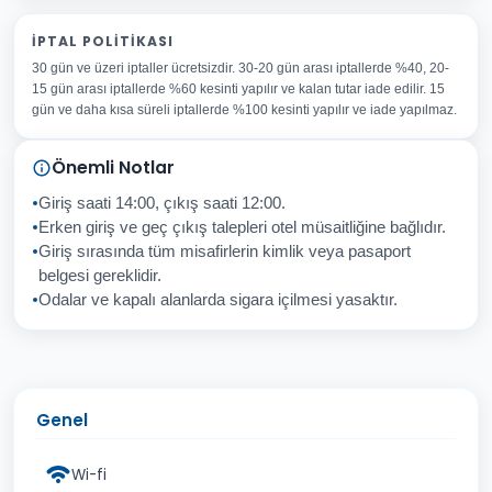
Adınız Soyadınız
İPTAL POLITIKASI
30 gün ve üzeri iptaller ücretsizdir. 30-20 gün arası iptallerde %40, 20-
E-posta Adresiniz
15 gün arası iptallerde %60 kesinti yapılır ve kalan tutar iade edilir. 15
Konu
gün ve daha kısa süreli iptallerde %100 kesinti yapılır ve iade yapılmaz.
Sorunuz
Önemli Notlar
Giriş saati 14:00, çıkış saati 12:00.
Erken giriş ve geç çıkış talepleri otel müsaitliğine bağlıdır.
Giriş sırasında tüm misafirlerin kimlik veya pasaport
İptal
Gönder
belgesi gereklidir.
Odalar ve kapalı alanlarda sigara içilmesi yasaktır.
Genel
Wi-fi