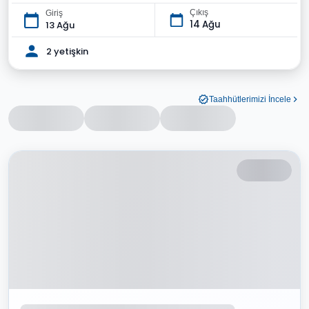
Çıkış
Giriş
14 Ağu
13 Ağu
2 yetişkin
Taahhütlerimizi İncele