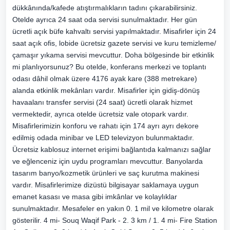
dükkânında/kafede atıştırmalıkların tadını çıkarabilirsiniz.
Otelde ayrıca 24 saat oda servisi sunulmaktadır. Her gün
ücretli açık büfe kahvaltı servisi yapılmaktadır. Misafirler için 24
saat açık ofis, lobide ücretsiz gazete servisi ve kuru temizleme/
çamaşır yıkama servisi mevcuttur. Doha bölgesinde bir etkinlik
mi planlıyorsunuz? Bu otelde, konferans merkezi ve toplantı
odası dâhil olmak üzere 4176 ayak kare (388 metrekare)
alanda etkinlik mekânları vardır. Misafirler için gidiş-dönüş
havaalanı transfer servisi (24 saat) ücretli olarak hizmet
vermektedir, ayrıca otelde ücretsiz vale otopark vardır.
Misafirlerimizin konforu ve rahatı için 174 ayrı ayrı dekore
edilmiş odada minibar ve LED televizyon bulunmaktadır.
Ücretsiz kablosuz internet erişimi bağlantıda kalmanızı sağlar
ve eğlenceniz için uydu programları mevcuttur. Banyolarda
tasarım banyo/kozmetik ürünleri ve saç kurutma makinesi
vardır. Misafirlerimize dizüstü bilgisayar saklamaya uygun
emanet kasası ve masa gibi imkânlar ve kolaylıklar
sunulmaktadır. Mesafeler en yakın 0. 1 mil ve kilometre olarak
gösterilir. 4 mi- Souq Waqif Park - 2. 3 km / 1. 4 mi- Fire Station