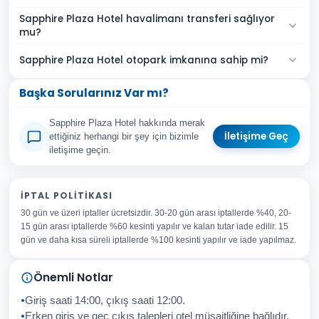
Sapphire Plaza Hotel havalimanı transferi sağlıyor
mu?
Sapphire Plaza Hotel otopark imkanına sahip mi?
Başka Sorularınız Var mı?
Sapphire Plaza Hotel hakkında merak
İletişime Geç
ettiğiniz herhangi bir şey için bizimle
iletişime geçin.
Adınız Soyadınız
İPTAL POLITIKASI
30 gün ve üzeri iptaller ücretsizdir. 30-20 gün arası iptallerde %40, 20-
E-posta Adresiniz
15 gün arası iptallerde %60 kesinti yapılır ve kalan tutar iade edilir. 15
Konu
gün ve daha kısa süreli iptallerde %100 kesinti yapılır ve iade yapılmaz.
Sorunuz
Önemli Notlar
Giriş saati 14:00, çıkış saati 12:00.
Erken giriş ve geç çıkış talepleri otel müsaitliğine bağlıdır.