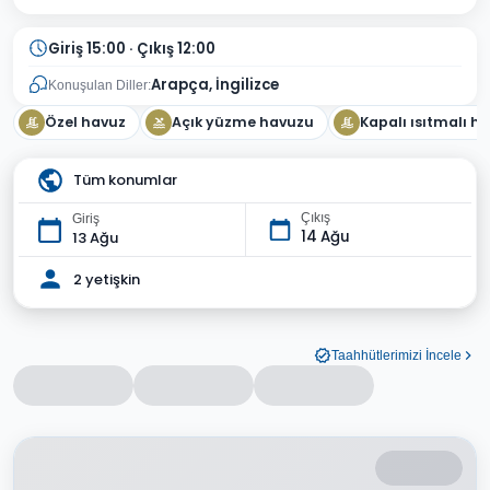
Giriş 15:00 · Çıkış 12:00
Arapça, İngilizce
Konuşulan Diller:
Özel havuz
Açık yüzme havuzu
Kapalı ısıtmalı h
Tüm konumlar
Çıkış
Giriş
14 Ağu
13 Ağu
2 yetişkin
Taahhütlerimizi İncele