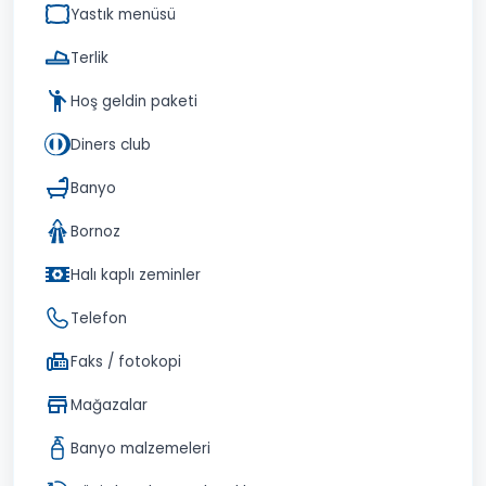
Yastık menüsü
Terlik
Hoş geldin paketi
Diners club
Banyo
Bornoz
Halı kaplı zeminler
Telefon
Faks / fotokopi
Mağazalar
Banyo malzemeleri