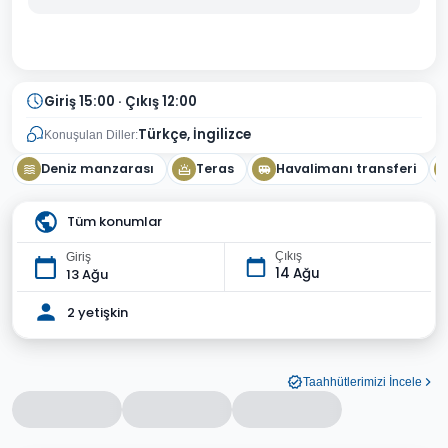
Giriş 15:00 · Çıkış 12:00
Türkçe, İngilizce
Konuşulan Diller:
Deniz manzarası
Teras
Havalimanı transferi
Tüm konumlar
Çıkış
Giriş
14 Ağu
13 Ağu
2 yetişkin
Taahhütlerimizi İncele