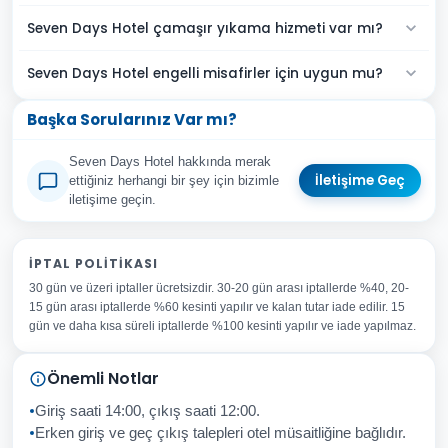
Seven Days Hotel çamaşır yıkama hizmeti var mı?
Seven Days Hotel engelli misafirler için uygun mu?
Başka Sorularınız Var mı?
Seven Days Hotel hakkında merak
İletişime Geç
ettiğiniz herhangi bir şey için bizimle
iletişime geçin.
Adınız Soyadınız
İPTAL POLITIKASI
30 gün ve üzeri iptaller ücretsizdir. 30-20 gün arası iptallerde %40, 20-
E-posta Adresiniz
15 gün arası iptallerde %60 kesinti yapılır ve kalan tutar iade edilir. 15
Konu
gün ve daha kısa süreli iptallerde %100 kesinti yapılır ve iade yapılmaz.
Sorunuz
Önemli Notlar
Giriş saati 14:00, çıkış saati 12:00.
Erken giriş ve geç çıkış talepleri otel müsaitliğine bağlıdır.