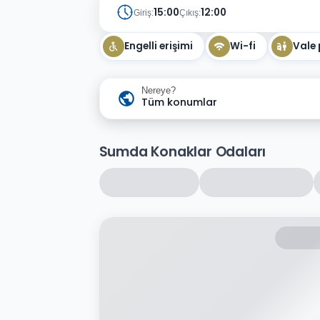
15:00
12:00
Giriş:
Çıkış:
Engelli erişimi
Wi-fi
Vale 
Nereye?
Tüm konumlar
Sumda Konaklar Odaları