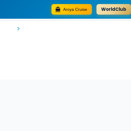
WorldClub
Aroya Cruise
Sumda Konaklar
Rize