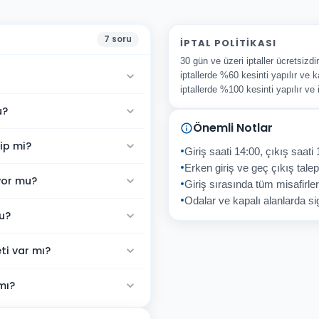
7
soru
İPTAL POLITIKASI
30 gün ve üzeri iptaller ücretsizd
iptallerde %60 kesinti yapılır ve k
iptallerde %100 kesinti yapılır ve
u?
Önemli Notlar
ip mi?
Giriş saati 14:00, çıkış saati 
Erken giriş ve geç çıkış talepl
yor mu?
Giriş sırasında tüm misafirler
Odalar ve kapalı alanlarda sig
u?
i var mı?
mı?