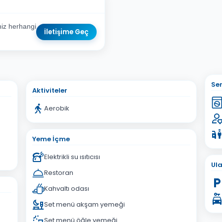
iz herhangi
İletişime Geç
sta Adresiniz
Ser
Aktiviteler
Aerobik
Yeme İçme
İptal
Gönder
Elektrikli su ısıtıcısı
Ul
Restoran
Kahvaltı odası
Set menü akşam yemeği
Set menü öğle yemeği