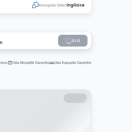
İngilizce
Konuşulan Diller:
Ara
in
iyoruz
Oda Müsaitlik Garantisi
Oda Kapasite Garantisi