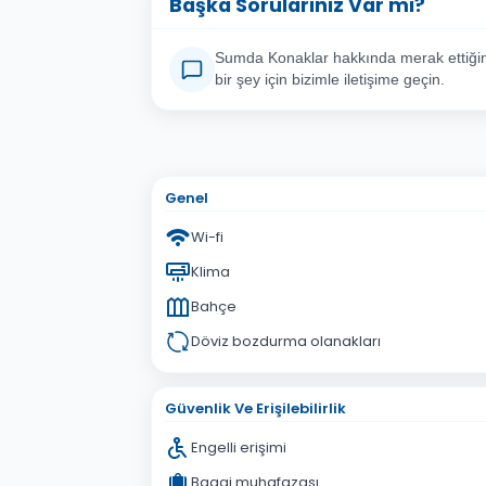
Başka Sorularınız Var mı?
Sumda Konaklar hakkında merak ettiğin
bir şey için bizimle iletişime geçin.
Adınız Soyadınız
E-po
Konu
Genel
Sorunuz
Wi-fi
Klima
Bahçe
Döviz bozdurma olanakları
Güvenlik Ve Erişilebilirlik
Engelli erişimi
Bagaj muhafazası