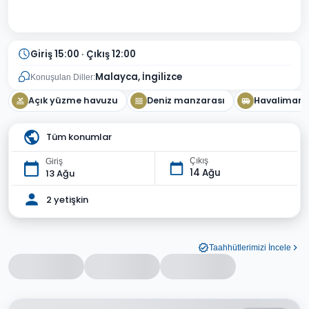
Giriş 15:00 · Çıkış 12:00
Malayca, İngilizce
Konuşulan Diller:
Açık yüzme havuzu
Deniz manzarası
Havalimanı 
Tüm konumlar
Çıkış
Giriş
14 Ağu
13 Ağu
2 yetişkin
Taahhütlerimizi İncele