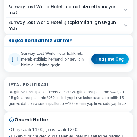
Sunway Lost World Hotel internet hizmeti sunuyor
mu?
Sunway Lost World Hotel iş toplantıları için uygun
mu?
Başka Sorularınız Var mı?
Sunway Lost World Hotel hakkında
İletişime Geç
merak ettiğiniz herhangi bir şey için
bizimle iletişime geçin.
Adınız Soyadınız
İPTAL POLITIKASI
30 gün ve üzeri iptaller ücretsizdir. 30-20 gün arası iptallerde %40, 20-
E-posta Adresiniz
15 gün arası iptallerde %60 kesinti yapılır ve kalan tutar iade edilir. 15
Konu
gün ve daha kısa süreli iptallerde %100 kesinti yapılır ve iade yapılmaz.
Sorunuz
Önemli Notlar
Giriş saati 14:00, çıkış saati 12:00.
Erken giriş ve geç çıkış talepleri otel müsaitliğine bağlıdır.