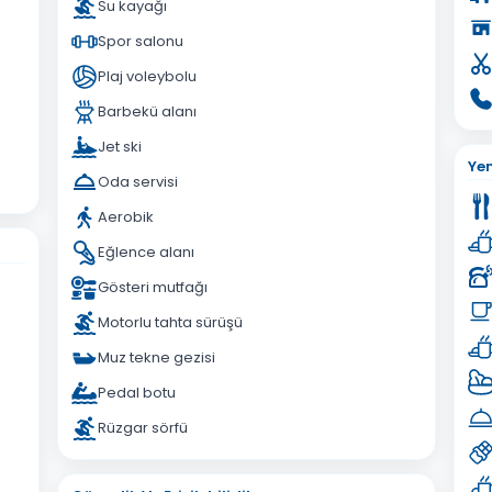
Su kayağı
Spor salonu
Plaj voleybolu
Barbekü alanı
Jet ski
Ye
Oda servisi
Aerobik
Eğlence alanı
Gösteri mutfağı
Motorlu tahta sürüşü
Muz tekne gezisi
Pedal botu
Rüzgar sörfü