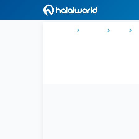
Ana Sayfa
Maldivler
Malé
M