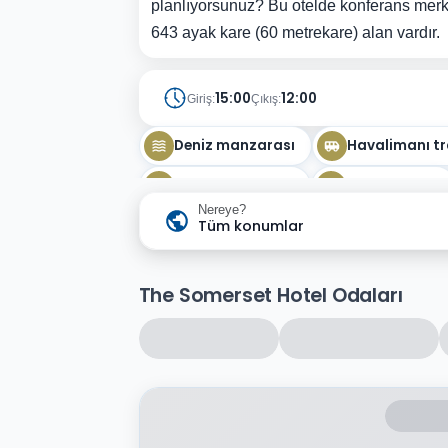
planlıyorsunuz? Bu otelde konferans merke
643 ayak kare (60 metrekare) alan vardır.
15:00
12:00
Giriş:
Çıkış:
Deniz manzarası
Havalimanı tr
Doğa manzarası
Rüzgar sörfü
Nereye?
Tüm konumlar
The Somerset Hotel Odaları