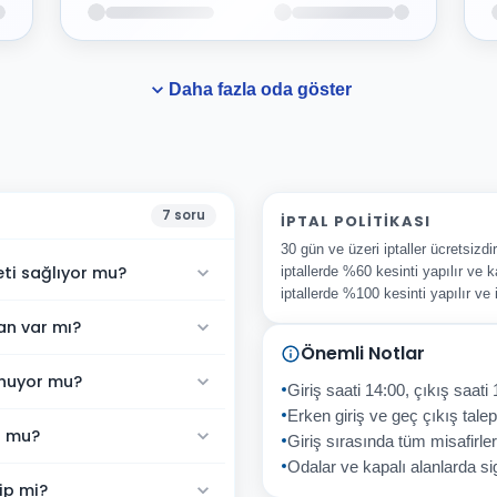
Daha fazla oda göster
7
soru
İPTAL POLITIKASI
30 gün ve üzeri iptaller ücretsizd
ti sağlıyor mu?
iptallerde %60 kesinti yapılır ve k
iptallerde %100 kesinti yapılır ve
an var mı?
Önemli Notlar
unuyor mu?
Giriş saati 14:00, çıkış saati 
Erken giriş ve geç çıkış talepl
r mu?
Giriş sırasında tüm misafirler
Odalar ve kapalı alanlarda sig
ip mi?