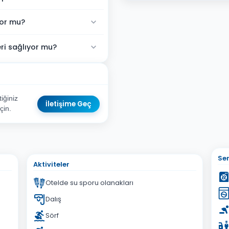
yor mu?
ri sağlıyor mu?
iğiniz
İletişime Geç
çin.
sta Adresiniz
Ser
Aktiviteler
Otelde su sporu olanakları
Dalış
Sörf
İptal
Gönder