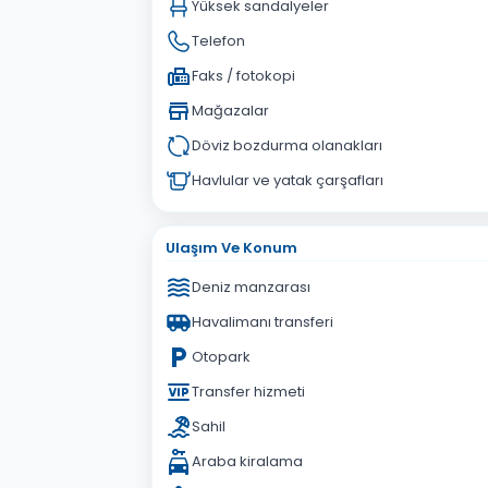
Yüksek sandalyeler
Telefon
Faks / fotokopi
Mağazalar
Döviz bozdurma olanakları
Havlular ve yatak çarşafları
Ulaşım Ve Konum
Deniz manzarası
Havalimanı transferi
Otopark
Transfer hizmeti
Sahil
Araba kiralama