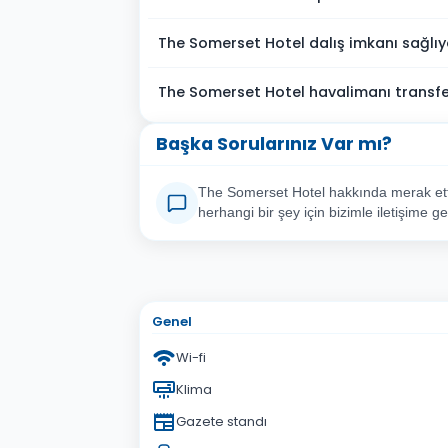
The Somerset Hotel dalış imkanı sağlı
The Somerset Hotel havalimanı transfe
Başka Sorularınız Var mı?
The Somerset Hotel hakkında merak ett
herhangi bir şey için bizimle iletişime ge
Adınız Soyadınız
E-po
Konu
Genel
Sorunuz
Wi-fi
Klima
Gazete standı