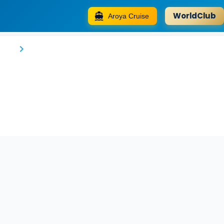
WorldClub
Aroya Cruise
The Somerset Hotel
alé