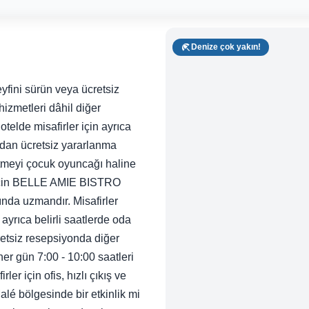
Denize çok yakın!
eyfini sürün veya ücretsiz
izmetleri dâhil diğer
telde misafirler için ayrıca
ndan ücretsiz yararlanma
 gitmeyi çocuk oyuncağı haline
 için BELLE AMIE BISTRO
ında uzmandır. Misafirler
yrıca belirli saatlerde oda
etsiz resepsiyonda diğer
er gün 7:00 - 10:00 saatleri
ler için ofis, hızlı çıkış ve
alé bölgesinde bir etkinlik mi