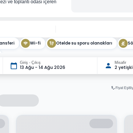
zi ve toplantı odası içeren
ansferi
Wi-fi
Otelde su sporu olanakları
Sö
Giriş - Çıkış
Misafir
13 Ağu - 14 Ağu 2026
2 yetişk
Fiyat Eşitl