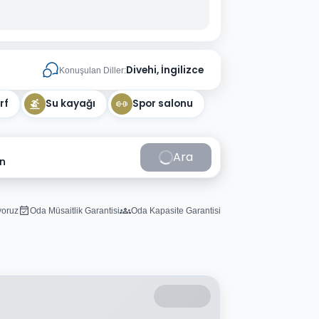
Divehi, İngilizce
Konuşulan Diller:
rf
Su kayağı
Spor salonu
Ara
in
iyoruz
Oda Müsaitlik Garantisi
Oda Kapasite Garantisi