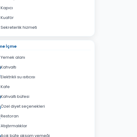
Kapıcı
Kuaför
Sekreterlik hizmeti
me İçme
Yemek alanı
Kahvaltı
Elektrikli su ısıtıcısı
Kafe
Kahvaltı büfesi
Özel diyet seçenekleri
Restoran
Atıştırmalıklar
Açık büfe akşam yemeği