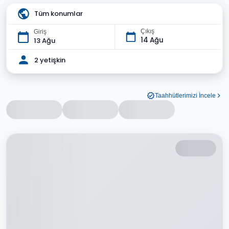
Tüm konumlar
Çıkış
Giriş
14 Ağu
13 Ağu
2 yetişkin
Taahhütlerimizi İncele