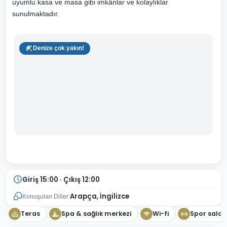
uyumlu kasa ve masa gibi imkânlar ve kolaylıklar
sunulmaktadır.
Denize çok yakın!
Giriş 15:00 · Çıkış 12:00
Arapça, İngilizce
Konuşulan Diller:
Teras
Spa & sağlık merkezi
Wi-fi
Spor salo