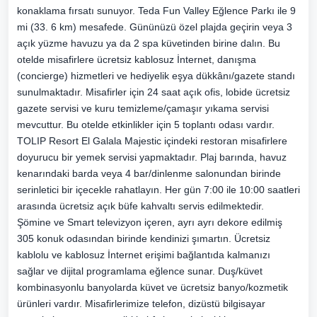
konaklama fırsatı sunuyor. Teda Fun Valley Eğlence Parkı ile 9
mi (33. 6 km) mesafede. Gününüzü özel plajda geçirin veya 3
açık yüzme havuzu ya da 2 spa küvetinden birine dalın. Bu
otelde misafirlere ücretsiz kablosuz İnternet, danışma
(concierge) hizmetleri ve hediyelik eşya dükkânı/gazete standı
sunulmaktadır. Misafirler için 24 saat açık ofis, lobide ücretsiz
gazete servisi ve kuru temizleme/çamaşır yıkama servisi
mevcuttur. Bu otelde etkinlikler için 5 toplantı odası vardır.
TOLIP Resort El Galala Majestic içindeki restoran misafirlere
doyurucu bir yemek servisi yapmaktadır. Plaj barında, havuz
kenarındaki barda veya 4 bar/dinlenme salonundan birinde
serinletici bir içecekle rahatlayın. Her gün 7:00 ile 10:00 saatleri
arasında ücretsiz açık büfe kahvaltı servis edilmektedir.
Şömine ve Smart televizyon içeren, ayrı ayrı dekore edilmiş
305 konuk odasından birinde kendinizi şımartın. Ücretsiz
kablolu ve kablosuz İnternet erişimi bağlantıda kalmanızı
sağlar ve dijital programlama eğlence sunar. Duş/küvet
kombinasyonlu banyolarda küvet ve ücretsiz banyo/kozmetik
ürünleri vardır. Misafirlerimize telefon, dizüstü bilgisayar