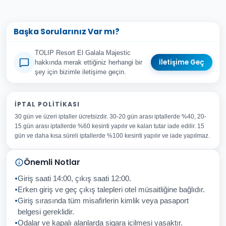
Başka Sorularınız Var mı?
TOLIP Resort El Galala Majestic
İletişime Geç
hakkında merak ettiğiniz herhangi bir
şey için bizimle iletişime geçin.
Adınız Soyadınız
İPTAL POLITIKASI
30 gün ve üzeri iptaller ücretsizdir. 30-20 gün arası iptallerde %40, 20-
E-posta Adresiniz
15 gün arası iptallerde %60 kesinti yapılır ve kalan tutar iade edilir. 15
Konu
gün ve daha kısa süreli iptallerde %100 kesinti yapılır ve iade yapılmaz.
Sorunuz
Önemli Notlar
Giriş saati 14:00, çıkış saati 12:00.
Erken giriş ve geç çıkış talepleri otel müsaitliğine bağlıdır.
Giriş sırasında tüm misafirlerin kimlik veya pasaport
İptal
Gönder
belgesi gereklidir.
Odalar ve kapalı alanlarda sigara içilmesi yasaktır.