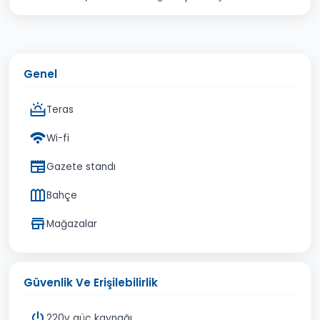
Genel
Teras
Wi-fi
Gazete standı
Bahçe
Mağazalar
Güvenlik Ve Erişilebilirlik
220v güç kaynağı