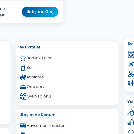
niz
İletişime Geç
çin.
sta Adresiniz
Ser
Aktiviteler
Barbekü alanı
Bar
At binme
İptal
Gönder
Oda servisi
Oyun salonu
Ye
Ulaşım Ve Konum
Havalimanı transferi