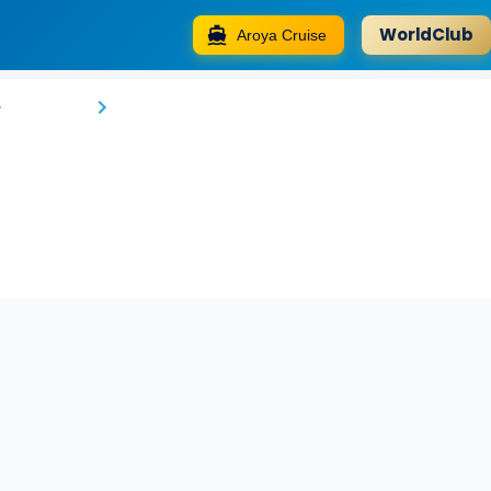
WorldClub
Aroya Cruise
Tulip Cave Suites
Nevşehir