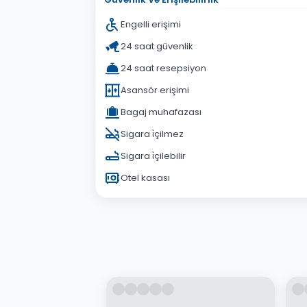
Engelli erişimi
24 saat güvenlik
24 saat resepsiyon
Asansör erişimi
Bagaj muhafazası
Sigara i̇çilmez
Sigara i̇çilebilir
Otel kasası