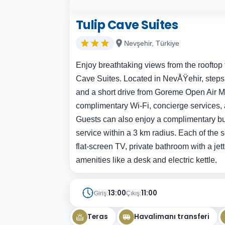
Tulip Cave Suites
Nevşehir, Türkiye
Enjoy breathtaking views from the rooftop 
Cave Suites. Located in NevÅŸehir, step
and a short drive from Goreme Open Air Mu
complimentary Wi-Fi, concierge services
Guests can also enjoy a complimentary buf
service within a 3 km radius. Each of the
flat-screen TV, private bathroom with a je
amenities like a desk and electric kettle.
13:00
11:00
Giriş:
Çıkış:
Teras
Havalimanı transferi