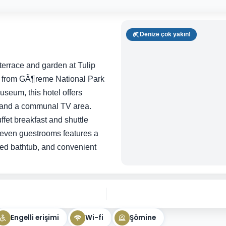
Denize çok yakın!
terrace and garden at Tulip
s from GÃ¶reme National Park
seum, this hotel offers
, and a communal TV area.
fet breakfast and shuttle
 seven guestrooms features a
tted bathtub, and convenient
Engelli erişimi
Wi-fi
Şömine