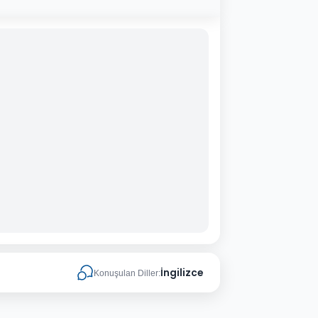
İngilizce
Konuşulan Diller: