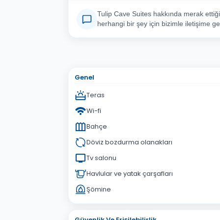
Tulip Cave Suites hakkında merak ettiği
herhangi bir şey için bizimle iletişime ge
Adınız Soyadınız
E-po
Konu
Genel
Sorunuz
Teras
Wi-fi
Bahçe
Döviz bozdurma olanakları
Tv salonu
Havlular ve yatak çarşafları
Şömine
Güvenlik Ve Erişilebilirlik