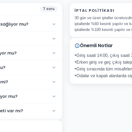
7
soru
İPTAL POLITIKASI
30 gün ve üzeri iptaller ücretsizd
 sağlıyor mu?
iptallerde %60 kesinti yapılır ve k
iptallerde %100 kesinti yapılır ve
Önemli Notlar
uyor mu?
Giriş saati 14:00, çıkış saati 
Erken giriş ve geç çıkış talepl
mu?
Giriş sırasında tüm misafirler
Odalar ve kapalı alanlarda sig
 mi?
uyor mu?
eti var mı?