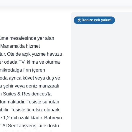
Denize çok yakın!
rüme mesafesinde yer alan
, Manama'da hizmet
ttur. Otelde açık yüzme havuzu
er odada TV, klima ve oturma
ikrodalga fırın içeren
yoda ayrıca küvet veya duş ve
a şehir veya deniz manzaralı
in Suites & Residences'ta
lunmaktadır. Tesiste sunulan
ilir. Tesiste ücretsiz otopark
 1,2 mil uzaklıktadır. Bahreyn
 Al Seef alışveriş, aile dostu