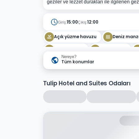
geziler ve lezzet durakları ile ilgilenen gez
15:00
12:00
Giriş:
Çıkış:
Açık yüzme havuzu
Deniz manz
Türk hamamı
Spor salonu
Nereye?
Sauna
Tüm konumlar
Tulip Hotel and Suites Odaları