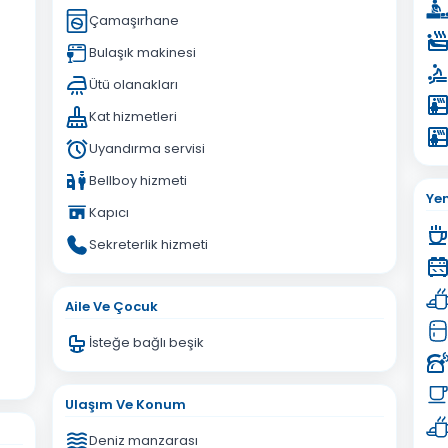
Çamaşırhane
Bulaşık makinesi
Ütü olanakları
Kat hizmetleri
Uyandırma servisi
Bellboy hizmeti
Ye
Kapıcı
Sekreterlik hizmeti
Aile Ve Çocuk
İsteğe bağlı beşik
Ulaşım Ve Konum
Deniz manzarası