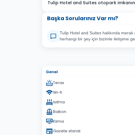
Tulip Hotel and Suites otopark imkanı
Başka Sorularınız Var mı?
Tulip Hotel and Suites hakkında merak e
herhangi bir şey için bizimle iletişime ge
Adınız Soyadınız
E-po
Konu
Genel
Sorunuz
Teras
Wi-fi
Isıtma
Balkon
Klima
Gazete standı