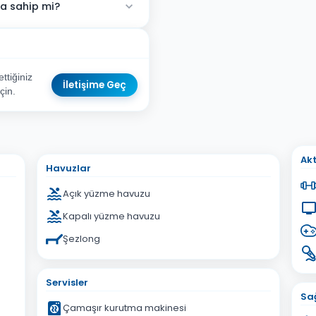
na sahip mi?
ttiğiniz
İletişime Geç
çin.
sta Adresiniz
Akt
Havuzlar
Açık yüzme havuzu
Kapalı yüzme havuzu
Şezlong
İptal
Gönder
Servisler
Sağ
Çamaşır kurutma makinesi