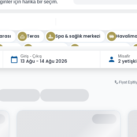
ginler için harika bir seçim.
arası
Teras
Spa & sağlık merkezi
Havaliman
Masaj
Oturma odası
Kapalı yüzme havuzu
Giriş - Çıkış
Misafir
13 Ağu - 14 Ağu 2026
2 yetişk
Fiyat Eşitl