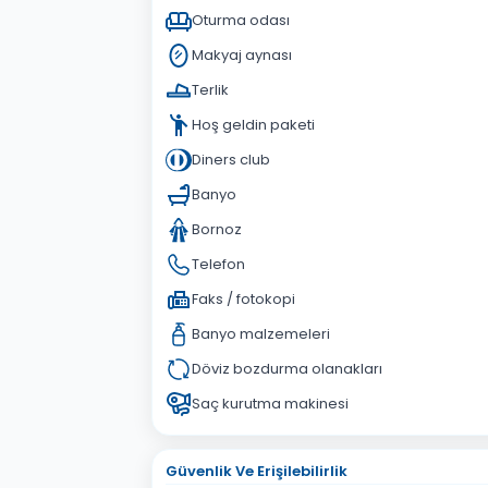
Oturma odası
Makyaj aynası
Terlik
Hoş geldin paketi
Diners club
Banyo
Bornoz
Telefon
Faks / fotokopi
Banyo malzemeleri
Döviz bozdurma olanakları
Saç kurutma makinesi
Güvenlik Ve Erişilebilirlik