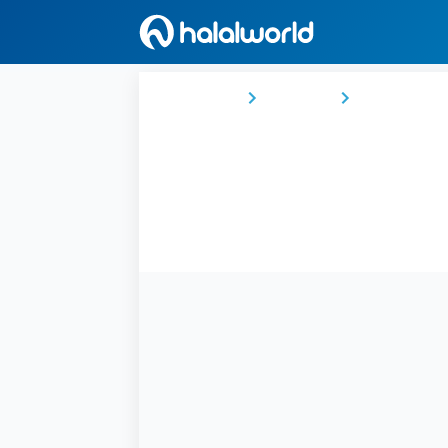
Ana Sayfa
Bahreyn
Al-Muḥāfaẓat