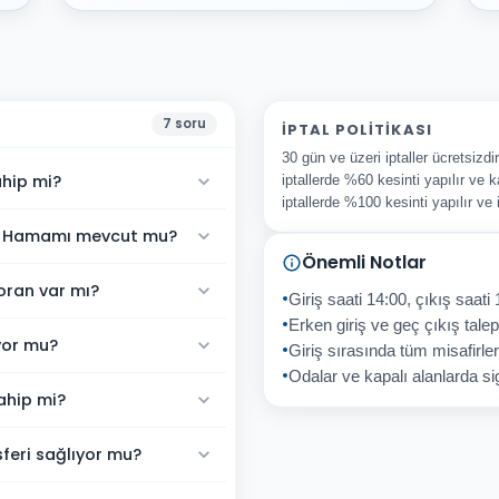
7
soru
İPTAL POLITIKASI
30 gün ve üzeri iptaller ücretsizd
ahip mi?
iptallerde %60 kesinti yapılır ve k
iptallerde %100 kesinti yapılır ve
rk Hamamı mevcut mu?
Önemli Notlar
oran var mı?
Giriş saati 14:00, çıkış saati 
Erken giriş ve geç çıkış talepl
yor mu?
Giriş sırasında tüm misafirler
Odalar ve kapalı alanlarda sig
ahip mi?
feri sağlıyor mu?