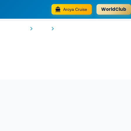
WorldClub
Aroya Cruise
Tulip Hotel and Suites
 al-Janūbīyah
Awali