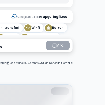
Arapça, İngilizce
Konuşulan Diller:
ı transferi
Wi-fi
Balkon
Mutfak
Doğa manzarası
Ara
in
iyoruz
Oda Müsaitlik Garantisi
Oda Kapasite Garantisi