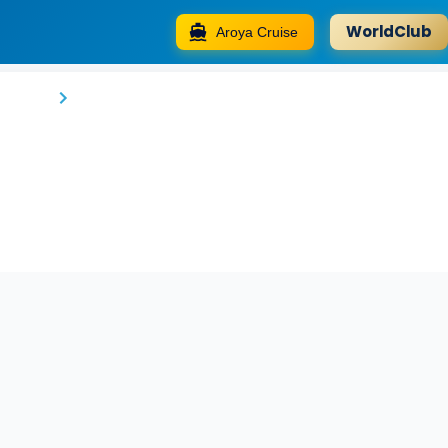
WorldClub
Aroya Cruise
Tuva Villa Bungalov
Rize