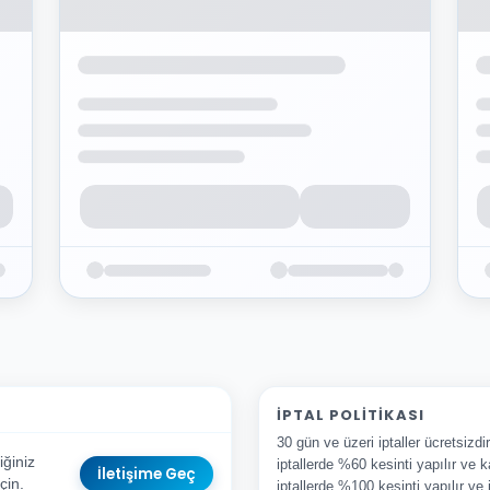
İPTAL POLITIKASI
30 gün ve üzeri iptaller ücretsizd
ğiniz
iptallerde %60 kesinti yapılır ve k
İletişime Geç
çin.
iptallerde %100 kesinti yapılır ve