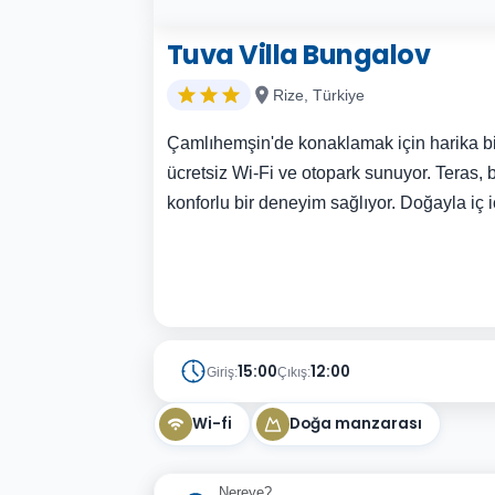
Tuva Villa Bungalov
Rize, Türkiye
Çamlıhemşin'de konaklamak için harika bir
ücretsiz Wi-Fi ve otopark sunuyor. Teras, 
konforlu bir deneyim sağlıyor. Doğayla iç içe
15:00
12:00
Giriş:
Çıkış:
Wi-fi
Doğa manzarası
Nereye?