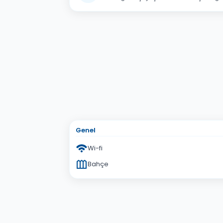
Adınız Soyadınız
E-po
Konu
Sorunuz
Genel
Wi-fi
Bahçe