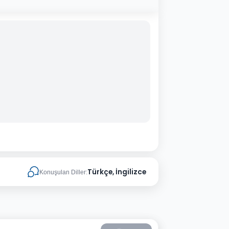
Türkçe, İngilizce
Konuşulan Diller: