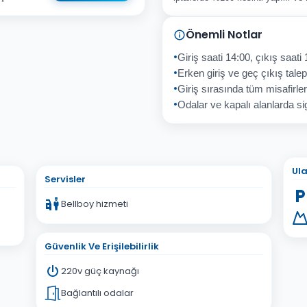
Önemli Notlar
sta Adresiniz
Giriş saati 14:00, çıkış saati 
Erken giriş ve geç çıkış talepl
Giriş sırasında tüm misafirler
Odalar ve kapalı alanlarda sig
İptal
Gönder
Ul
Servisler
Bellboy hizmeti
Güvenlik Ve Erişilebilirlik
220v güç kaynağı
Bağlantılı odalar