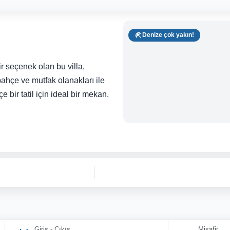
Denize çok yakın!
 seçenek olan bu villa,
bahçe ve mutfak olanakları ile
 bir tatil için ideal bir mekan.
Giriş - Çıkış
Misafir