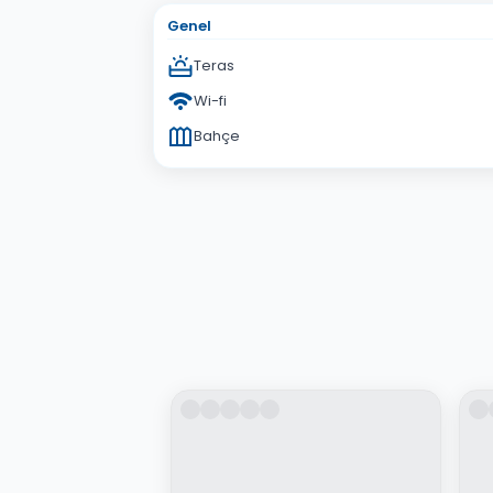
Genel
Teras
Wi-fi
Bahçe