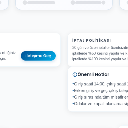
İPTAL POLITIKASI
30 gün ve üzeri iptaller ücretsizd
ettiğiniz
iptallerde %60 kesinti yapılır ve k
İletişime Geç
çin.
iptallerde %100 kesinti yapılır ve
Önemli Notlar
sta Adresiniz
Giriş saati 14:00, çıkış saati 
Erken giriş ve geç çıkış talepl
Giriş sırasında tüm misafirler
Odalar ve kapalı alanlarda sig
İptal
Gönder