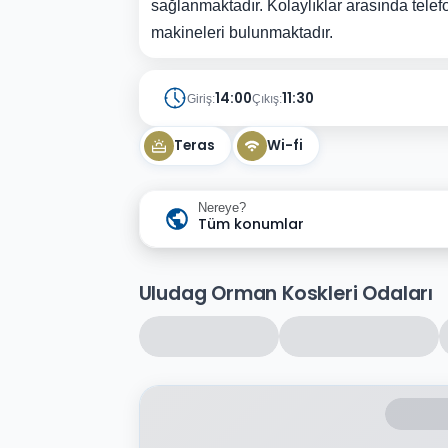
sağlanmaktadır. Kolaylıklar arasında telef
makineleri bulunmaktadır.
14:00
11:30
Giriş:
Çıkış:
Teras
Wi-fi
Nereye?
Tüm konumlar
Uludag Orman Koskleri Odaları