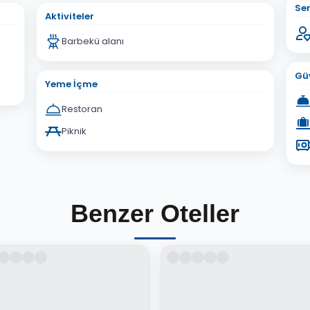
Ser
Aktiviteler
Barbekü alanı
Güv
Yeme İçme
Restoran
Piknik
Benzer Oteller