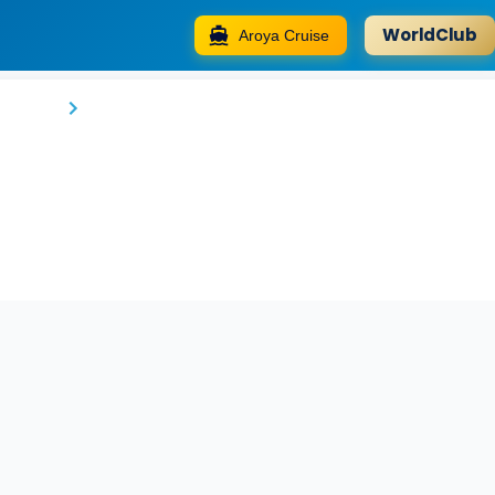
WorldClub
Aroya Cruise
Uludag Orman Koskleri
Bursa