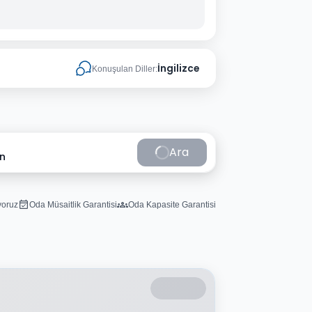
İngilizce
Konuşulan Diller:
Ara
in
iyoruz
Oda Müsaitlik Garantisi
Oda Kapasite Garantisi