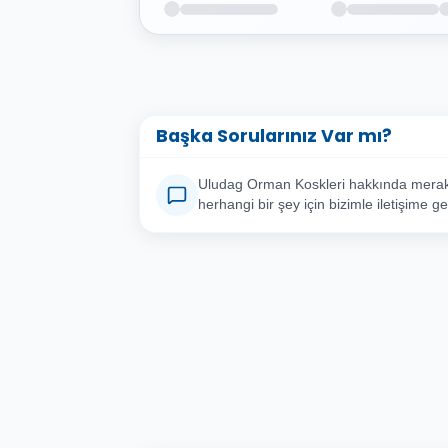
Başka Sorularınız Var mı?
Uludag Orman Koskleri hakkında merak 
herhangi bir şey için bizimle iletişime ge
Adınız Soyadınız
E-po
Konu
Sorunuz