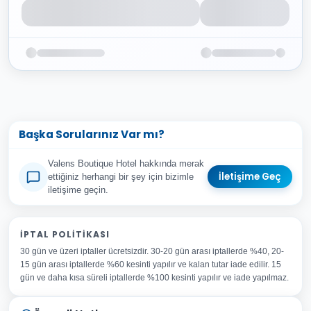
Başka Sorularınız Var mı?
Valens Boutique Hotel hakkında merak
İletişime Geç
ettiğiniz herhangi bir şey için bizimle
iletişime geçin.
Adınız Soyadınız
İPTAL POLITIKASI
30 gün ve üzeri iptaller ücretsizdir. 30-20 gün arası iptallerde %40, 20-
E-posta Adresiniz
15 gün arası iptallerde %60 kesinti yapılır ve kalan tutar iade edilir. 15
Konu
gün ve daha kısa süreli iptallerde %100 kesinti yapılır ve iade yapılmaz.
Sorunuz