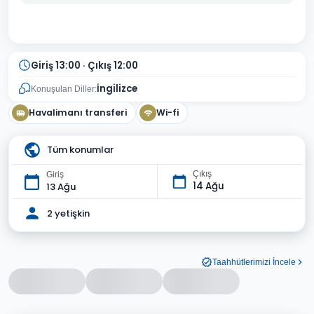
Giriş 13:00 · Çıkış 12:00
İngilizce
Konuşulan Diller:
Havalimanı transferi
Wi-fi
Tüm konumlar
Çıkış
Giriş
14 Ağu
13 Ağu
2 yetişkin
Taahhütlerimizi İncele