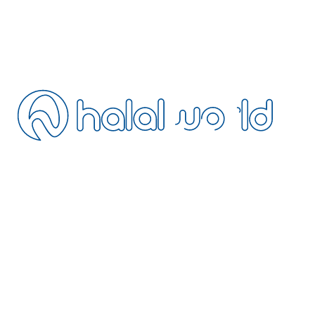
Blog
SSS
İletişim
İptal Politikası
Mesafeli Satış
Gizlilik Politikası
Şartlar ve Koşullar
Tesisinizi Ekleyin
Acentemiz Olun
Extranet
BÜLTEN
Helal dostu seyahat güncellemeleri için bültene katılın
HalalWorld’ün avantajlı üye dünyasına katılın: helal dostu otellerde özel
indirimler, erken rezervasyon fırsatları ve yalnızca bültene özel
kampanyalardan ilk siz haberdar olun.
+90 216 328 5693
operation@halalworld.com