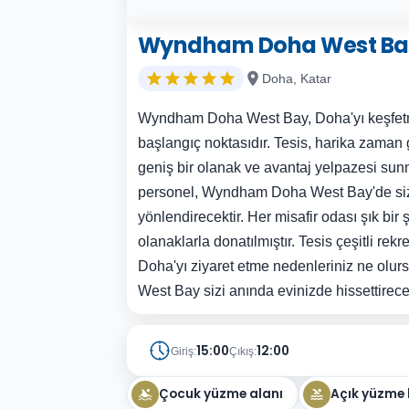
Wyndham Doha West Ba
Doha, Katar
Wyndham Doha West Bay, Doha'yı keşfet
başlangıç noktasıdır. Tesis, harika zaman
geniş bir olanak ve avantaj yelpazesi sun
personel, Wyndham Doha West Bay'de siz
yönlendirecektir. Her misafir odası şık bir
olanaklarla donatılmıştır. Tesis çeşitli rekr
Doha'yı ziyaret etme nedenleriniz ne ol
West Bay sizi anında evinizde hissettirecek
15:00
12:00
Giriş:
Çıkış:
Çocuk yüzme alanı
Açık yüzme