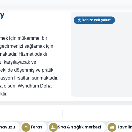
y
Denize çok yakın!
mek için mükemmel bir
 geçirmenizi sağlamak için
maktadır. Hizmet odaklı
i karşılayacak ve
 şekilde döşenmiş ve pratik
easyon fırsatları sunmaktadır.
ursa olsun, Wyndham Doha
tir.
 havuzu
Teras
Spa & sağlık merkezi
Havalim