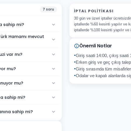
7
soru
İPTAL POLITIKASI
30 gün ve üzeri iptaller ücretsizd
 sahip mi?
iptallerde %60 kesinti yapılır ve k
iptallerde %100 kesinti yapılır ve
Türk Hamamı mevcut
Önemli Notlar
zi var mı?
Giriş saati 14:00, çıkış saati 
Erken giriş ve geç çıkış talepl
yor mu?
Giriş sırasında tüm misafirler
Odalar ve kapalı alanlarda sig
unuyor mu?
a sahip mi?
nına sahip mi?