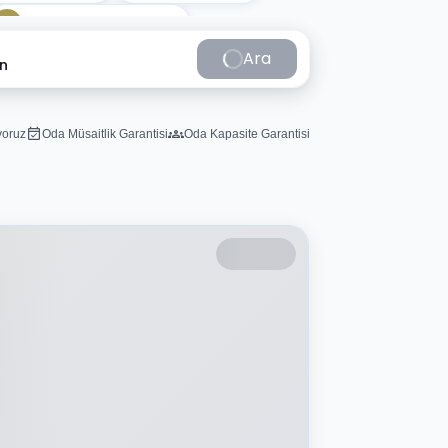
Kapalı yüzme havuzu
Ara
in
iyoruz
Oda Müsaitlik Garantisi
Oda Kapasite Garantisi