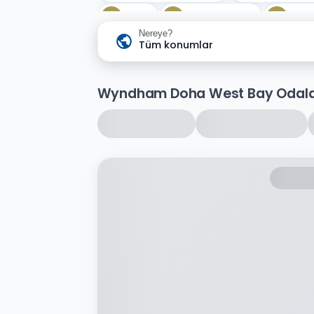
Wi-fi
Türk hamamı
Spor
Nereye?
Vale park hizmeti
Tüm konumlar
Sauna
Wyndham Doha West Bay Odala