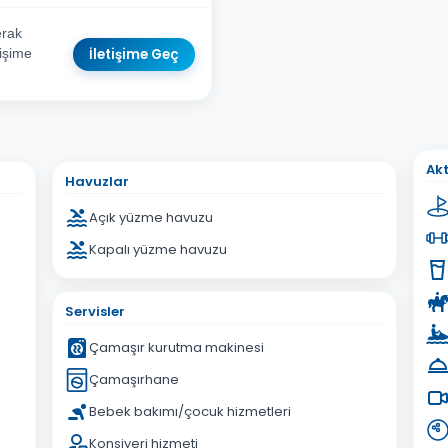
rak
İletişime Geç
tişime
sta Adresiniz
Akt
Havuzlar
Açık yüzme havuzu
Kapalı yüzme havuzu
İptal
Gönder
Servisler
Çamaşır kurutma makinesi
Çamaşırhane
Bebek bakımı/çocuk hizmetleri
Konsiyerj hizmeti