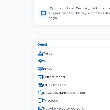
Wyndham Doha West Bay hakkında me
ettiğiniz herhangi bir şey için bizimle ile
geçin.
Adınız Soyadınız
E-po
Konu
Genel
Sorunuz
Teras
Wi-fi
Klima
Gazete standı
Faks / fotokopi
Döviz bozdurma olanakları
Tv salonu
Havlular ve yatak çarşafları