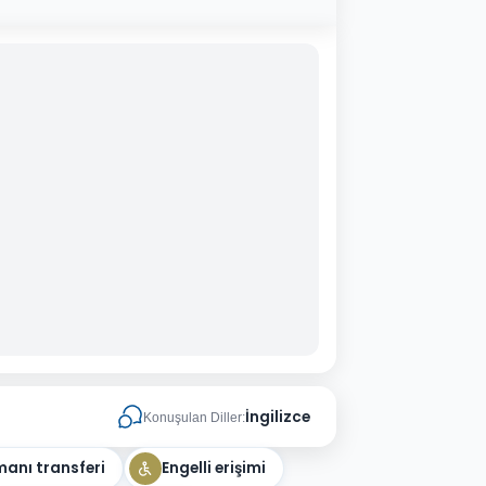
İngilizce
Konuşulan Diller:
anı transferi
Engelli erişimi