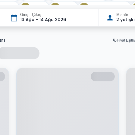
 salonu
Jakuzi
Masaj
Çocuk oyun alanı
Giriş - Çıkış
Misafir
13 Ağu - 14 Ağu 2026
2 yetişk
rı
Fiyat Eşitl