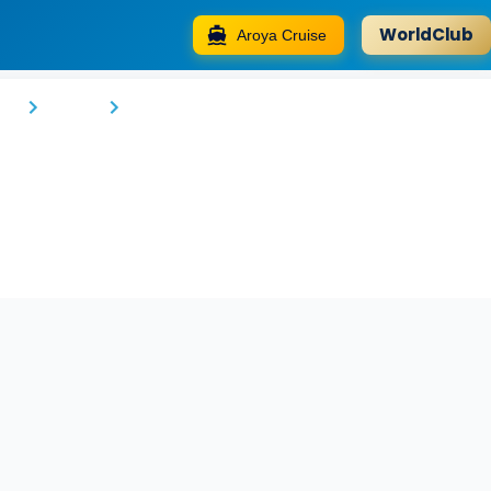
WorldClub
Aroya Cruise
Wyndham Doha West Bay
ty
Doha