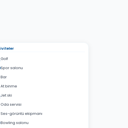
iviteler
Golf
Spor salonu
Bar
At binme
Jet ski
Oda servisi
Ses-görüntü ekipmanı
Bowling salonu