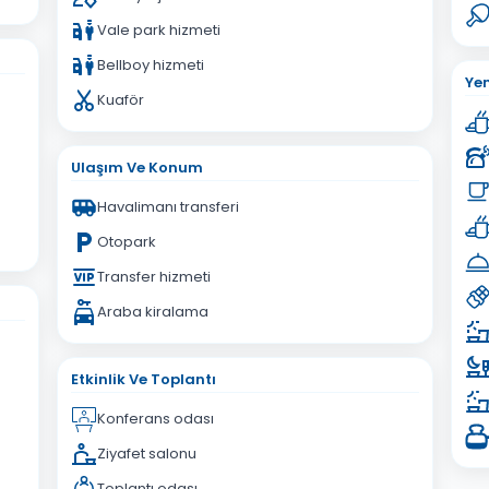
Vale park hizmeti
Bellboy hizmeti
Ye
Kuaför
Ulaşım Ve Konum
Havalimanı transferi
Otopark
Transfer hizmeti
Araba kiralama
Etkinlik Ve Toplantı
Konferans odası
Ziyafet salonu
Toplantı odası