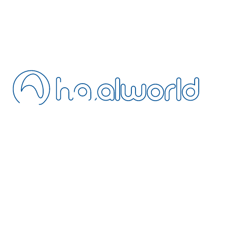
Blog
FAQ
Kontakt
Stornierung
Fernabsatz
Datenschutz
AGB
Ihre Unterkunft hinzufügen
Werden Sie unser Agent
Extranet
NEWSLETTER
Abonnieren Sie unseren Newsletter mit Neuigkeiten rund um
Halal-Reisen
Werden Sie Teil der HalalWorld-Mitgliederwelt: erfahren Sie als Erste von
exklusiven Rabatten in halal-freundlichen Hotels, Frühbucher-Vorteilen
und nur im Newsletter verfügbaren Kampagnen.
+31 97 010265213
operation@halalworld.com