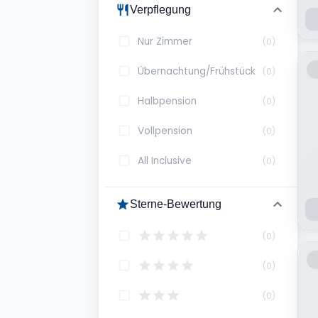
Verpflegung
Nur Zimmer
(
0
)
Übernachtung/Frühstück
(
0
)
Halbpension
(
0
)
Vollpension
(
0
)
All Inclusive
(
0
)
Sterne-Bewertung
(
0
)
(
0
)
(
0
)