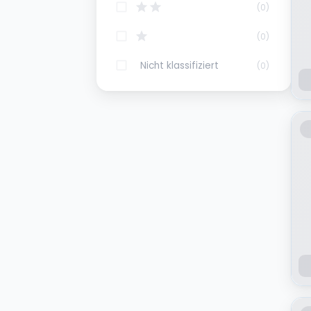
(
0
)
(
0
)
Nicht klassifiziert
(
0
)