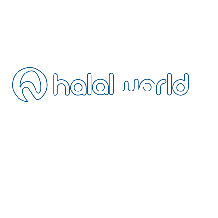
Blog
FAQ
Kontakt
Stornierung
Fernabsatz
Datenschutz
AGB
Ihre Unterkunft hinzufügen
Werden Sie unser Agent
Extranet
NEWSLETTER
Abonnieren Sie unseren Newsletter mit Neuigkeiten rund um
Halal-Reisen
Werden Sie Teil der HalalWorld-Mitgliederwelt: erfahren Sie als Erste von
exklusiven Rabatten in halal-freundlichen Hotels, Frühbucher-Vorteilen
und nur im Newsletter verfügbaren Kampagnen.
+31 97 010265213
operation@halalworld.com