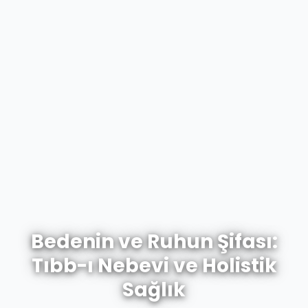
Bedenin ve Ruhun Şifası:
Tıbb-ı Nebevi ve Holistik
Sağlık