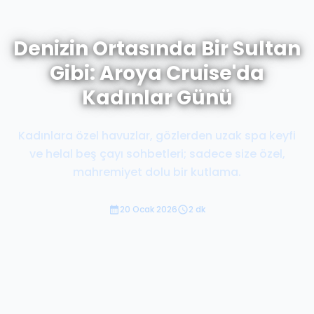
Denizin Ortasında Bir Sultan
Gibi: Aroya Cruise'da
Kadınlar Günü
Kadınlara özel havuzlar, gözlerden uzak spa keyfi
ve helal beş çayı sohbetleri; sadece size özel,
mahremiyet dolu bir kutlama.
20 Ocak 2026
2 dk