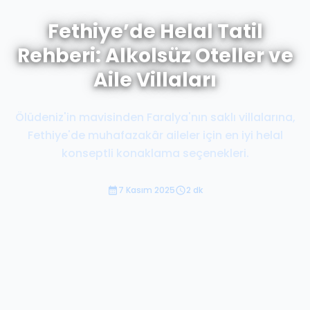
Fethiye’de Helal Tatil
Rehberi: Alkolsüz Oteller ve
Aile Villaları
Ölüdeniz'in mavisinden Faralya'nın saklı villalarına,
Fethiye'de muhafazakâr aileler için en iyi helal
konseptli konaklama seçenekleri.
7 Kasım 2025
2 dk