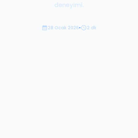
deneyimi.
28 Ocak 2026
•
2 dk