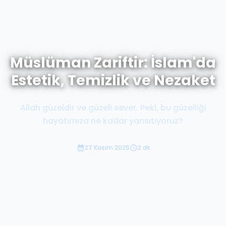
Müslüman Zariftir: İslam'da
Estetik, Temizlik ve Nezaket
Allah güzeldir ve güzeli sever. Peki, bu güzelliği
hayatımıza ne kadar yansıtıyoruz?
27 Kasım 2025
2 dk