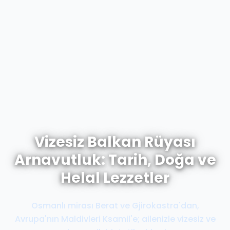
Vizesiz Balkan Rüyası
Arnavutluk: Tarih, Doğa ve
Helal Lezzetler
Osmanlı mirası Berat ve Gjirokastra'dan,
Avrupa'nın Maldivleri Ksamil'e; ailenizle vizesiz ve