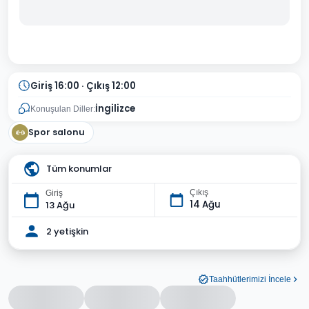
Giriş 16:00 · Çıkış 12:00
İngilizce
Konuşulan Diller:
Spor salonu
Tüm konumlar
Çıkış
Giriş
14 Ağu
13 Ağu
2 yetişkin
Taahhütlerimizi İncele