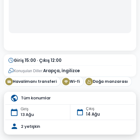
Giriş 15:00 · Çıkış 12:00
Arapça, İngilizce
Konuşulan Diller:
Havalimanı transferi
Wi-fi
Doğa manzarası
Tüm konumlar
Çıkış
Giriş
14 Ağu
13 Ağu
2 yetişkin