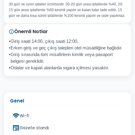
30 gün ve üzeri iptaller ücretsizdir. 30-20 gün arası iptallerde %40, 20-
E-posta Adresiniz
15 gün arası iptallerde %60 kesinti yapılır ve kalan tutar iade edilir. 15
Konu
gün ve daha kısa süreli iptallerde %100 kesinti yapılır ve iade yapılmaz.
Sorunuz
Önemli Notlar
Giriş saati 14:00, çıkış saati 12:00.
Erken giriş ve geç çıkış talepleri otel müsaitliğine bağlıdır.
Giriş sırasında tüm misafirlerin kimlik veya pasaport
İptal
Gönder
belgesi gereklidir.
Odalar ve kapalı alanlarda sigara içilmesi yasaktır.
Genel
Wi-fi
Gazete standı