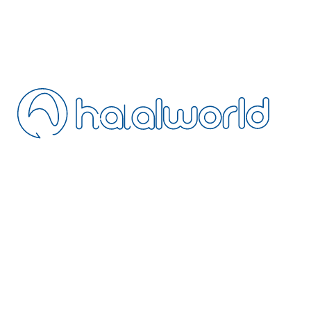
Blog
SSS
İletişim
İptal Politikası
Mesafeli Satış
Gizlilik Politikası
Şartlar ve Koşullar
Tesisinizi Ekleyin
Acentemiz Olun
Extranet
BÜLTEN
Helal dostu seyahat güncellemeleri için bültene katılın
HalalWorld’ün avantajlı üye dünyasına katılın: helal dostu otellerde özel
indirimler, erken rezervasyon fırsatları ve yalnızca bültene özel
kampanyalardan ilk siz haberdar olun.
+90 216 328 5693
operation@halalworld.com