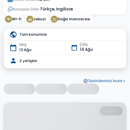
Türkçe, İngilizce
Konuşulan Diller:
Wi-fi
Jakuzi
Doğa manzarası
Tüm konumlar
Çıkış
Giriş
14 Ağu
13 Ağu
2 yetişkin
Taahhütlerimizi İncele