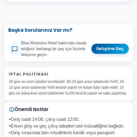
Başka Sorularınız Var mı?
Blue Moonrise Hotel hakkında merak
İletişime Geç
ettiğiniz herhangi bir şey için bizimle
iletişime geçin.
Adınız Soyadınız
İPTAL POLITIKASI
30 gün ve üzeri iptaller ücretsizdir. 30-20 gün arası iptallerde %40, 20-
E-posta Adresiniz
15 gün arası iptallerde %60 kesinti yapılır ve kalan tutar iade edilir. 15
Konu
gün ve daha kısa süreli iptallerde %100 kesinti yapılır ve iade yapılmaz.
Sorunuz
Önemli Notlar
Giriş saati 14:00, çıkış saati 12:00.
Erken giriş ve geç çıkış talepleri otel müsaitliğine bağlıdır.
Giriş sırasında tüm misafirlerin kimlik veya pasaport
İptal
Gönder