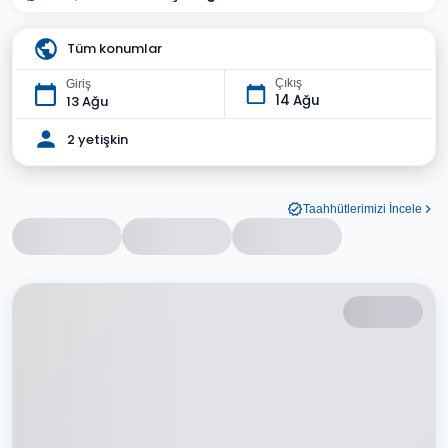
Tüm konumlar
Çıkış
Giriş
14 Ağu
13 Ağu
2 yetişkin
Taahhütlerimizi İncele