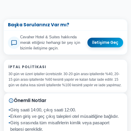
Başka Sorularınız Var mı?
Cevaher Hotel & Suites hakkında
İletişime Geç
merak ettiğiniz herhangi bir şey için
bizimle iletişime geçin.
Adınız Soyadınız
İPTAL POLITIKASI
30 gün ve üzeri iptaller ücretsizdir. 30-20 gün arası iptallerde %40, 20-
E-posta Adresiniz
15 gün arası iptallerde %60 kesinti yapılır ve kalan tutar iade edilir. 15
Konu
gün ve daha kısa süreli iptallerde %100 kesinti yapılır ve iade yapılmaz.
Sorunuz
Önemli Notlar
Giriş saati 14:00, çıkış saati 12:00.
Erken giriş ve geç çıkış talepleri otel müsaitliğine bağlıdır.
Giriş sırasında tüm misafirlerin kimlik veya pasaport
İptal
Gönder
belgesi gereklidir.