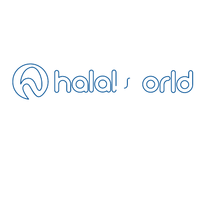
Blog
SSS
İletişim
İptal Politikası
Mesafeli Satış
Gizlilik Politikası
Şartlar ve Koşullar
Tesisinizi Ekleyin
Acentemiz Olun
Extranet
BÜLTEN
Helal dostu seyahat güncellemeleri için bültene katılın
HalalWorld’ün avantajlı üye dünyasına katılın: helal dostu otellerde özel
indirimler, erken rezervasyon fırsatları ve yalnızca bültene özel
kampanyalardan ilk siz haberdar olun.
+90 216 328 5693
operation@halalworld.com